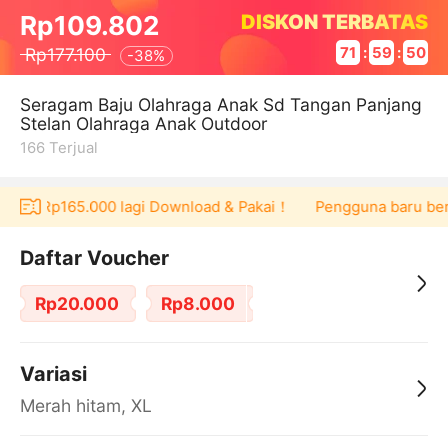
DISKON TERBATAS
Rp109.802
Rp177.100
71
:
59
:
50
-
38%
Seragam Baju Olahraga Anak Sd Tangan Panjang
Stelan Olahraga Anak Outdoor
166
Terjual
ucher Rp165.000 lagi Download & Pakai！
Pengguna baru berbe
Daftar Voucher
Rp20.000
Rp8.000
Variasi
Merah hitam, XL