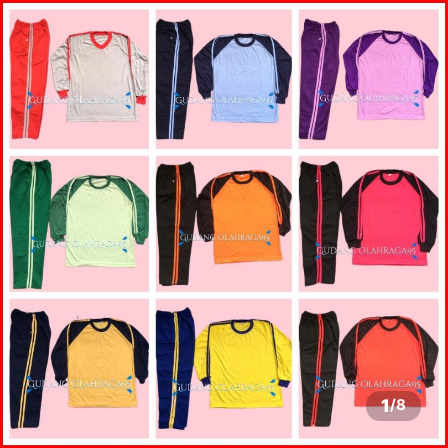
1
/
8