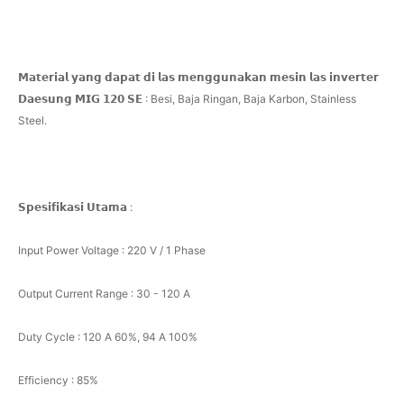
𝗠𝗮𝘁𝗲𝗿𝗶𝗮𝗹 𝘆𝗮𝗻𝗴 𝗱𝗮𝗽𝗮𝘁 𝗱𝗶 𝗹𝗮𝘀 𝗺𝗲𝗻𝗴𝗴𝘂𝗻𝗮𝗸𝗮𝗻 𝗺𝗲𝘀𝗶𝗻 𝗹𝗮𝘀 𝗶𝗻𝘃𝗲𝗿𝘁𝗲𝗿
𝗗𝗮𝗲𝘀𝘂𝗻𝗴 𝗠𝗜𝗚 𝟭𝟮𝟬 𝗦𝗘 : Besi, Baja Ringan, Baja Karbon, Stainless
Steel.
𝗦𝗽𝗲𝘀𝗶𝗳𝗶𝗸𝗮𝘀𝗶 𝗨𝘁𝗮𝗺𝗮 :
Input Power Voltage : 220 V / 1 Phase
Output Current Range : 30 - 120 A
Duty Cycle : 120 A 60%, 94 A 100%
Efficiency : 85%