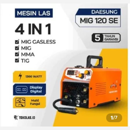
1
/
7