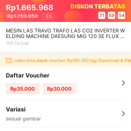
DISKON TERBATAS
Rp1.665.968
Rp1.753.650
71
:
59
:
53
-
5%
MESIN LAS TRAVO TRAFO LAS CO2 INVERTER W
ELDING MACHINE DAESUNG MIG 120 SE FLUX C
ORED FCAW TANPA GAS CO KOREA LIFT TIG AR
100
Terjual
si Akulaku bisa dapat voucher Rp165.000 lagi Download & Paka
Daftar Voucher
Rp35.000
Rp30.000
Variasi
sesuai gambar