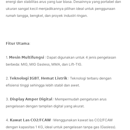
energi dan stabilitas arus yang luar biasa. Desainnya yang portabel dan
ukuran sangat kecil menjadikannya pilihan ideal untuk penggunaan
rumah tangga, bengkel, dan proyek industri ringan.
𝗙𝗶𝘁𝘂𝗿 𝗨𝘁𝗮𝗺𝗮:
1. 𝗠𝗲𝘀𝗶𝗻 𝗠𝘂𝗹𝘁𝗶𝗳𝘂𝗻𝗴𝘀𝗶 : Dapat digunakan untuk 4 jenis pengelasan
berbeda: MIG, MIG Gasless, MMA, dan Lift-TIG.
2. 𝗧𝗲𝗸𝗻𝗼𝗹𝗼𝗴𝗶 𝗜𝗚𝗕𝗧, 𝗛𝗲𝗺𝗮𝘁 𝗟𝗶𝘀𝘁𝗿𝗶𝗸 : Teknologi terbaru dengan
efisiensi tinggi sehingga lebih stabil dan awet.
3. 𝗗𝗶𝘀𝗽𝗹𝗮𝘆 𝗔𝗺𝗽𝗲𝗿 𝗗𝗶𝗴𝗶𝘁𝗮𝗹 : Mempermudah pengaturan arus
pengelasan dengan tampilan digital yang akurat.
4. 𝗞𝗮𝘄𝗮𝘁 𝗟𝗮𝘀 𝗖𝗢𝟮/𝗙𝗖𝗔𝗪 : Menggunakan kawat las CO2/FCAW
dengan kapasitas 1 KG, ideal untuk pengelasan tanpa gas (Gasless).