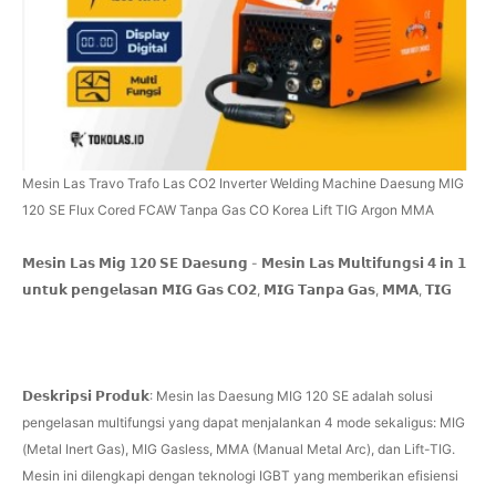
Mesin Las Travo Trafo Las CO2 Inverter Welding Machine Daesung MIG
120 SE Flux Cored FCAW Tanpa Gas CO Korea Lift TIG Argon MMA
𝗠𝗲𝘀𝗶𝗻 𝗟𝗮𝘀 𝗠𝗶𝗴 𝟭𝟮𝟬 𝗦𝗘 𝗗𝗮𝗲𝘀𝘂𝗻𝗴 - 𝗠𝗲𝘀𝗶𝗻 𝗟𝗮𝘀 𝗠𝘂𝗹𝘁𝗶𝗳𝘂𝗻𝗴𝘀𝗶 𝟰 𝗶𝗻 𝟭
𝘂𝗻𝘁𝘂𝗸 𝗽𝗲𝗻𝗴𝗲𝗹𝗮𝘀𝗮𝗻 𝗠𝗜𝗚 𝗚𝗮𝘀 𝗖𝗢𝟮, 𝗠𝗜𝗚 𝗧𝗮𝗻𝗽𝗮 𝗚𝗮𝘀, 𝗠𝗠𝗔, 𝗧𝗜𝗚
𝗗𝗲𝘀𝗸𝗿𝗶𝗽𝘀𝗶 𝗣𝗿𝗼𝗱𝘂𝗸: Mesin las Daesung MIG 120 SE adalah solusi
pengelasan multifungsi yang dapat menjalankan 4 mode sekaligus: MIG
(Metal Inert Gas), MIG Gasless, MMA (Manual Metal Arc), dan Lift-TIG.
Mesin ini dilengkapi dengan teknologi IGBT yang memberikan efisiensi