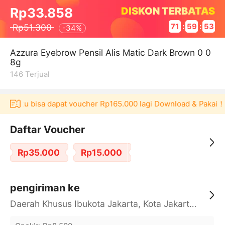
DISKON TERBATAS
Rp33.858
Rp51.300
71
:
59
:
53
-
34%
Azzura Eyebrow Pensil Alis Matic Dark Brown 0 0
8g
146
Terjual
 Akulaku bisa dapat voucher Rp165.000 lagi Download & Pakai！
Daftar Voucher
Rp35.000
Rp15.000
pengiriman ke
Daerah Khusus Ibukota Jakarta, Kota Jakarta Barat, Cengkareng, yy