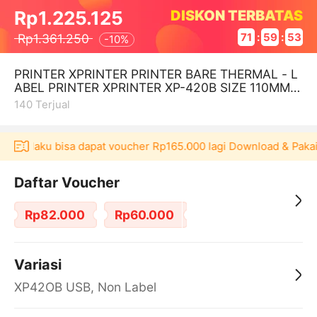
DISKON TERBATAS
Rp1.225.125
Rp1.361.250
71
:
59
:
53
-
10%
PRINTER XPRINTER PRINTER BARE THERMAL - L
ABEL PRINTER XPRINTER XP-420B SIZE 110MM -
A6 PRINTER
140
Terjual
 Akulaku bisa dapat voucher Rp165.000 lagi Download & Pakai！
Daftar Voucher
Rp82.000
Rp60.000
Variasi
XP42OB USB, Non Label