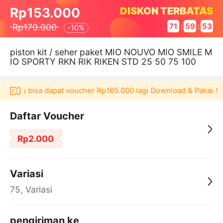
DISKON TERBATAS
Rp153.000
Rp170.000
71
:
59
:
53
-
10%
piston kit / seher paket MIO NOUVO MIO SMILE M
IO SPORTY RKN RIK RIKEN STD 25 50 75 100
Akulaku bisa dapat voucher Rp165.000 lagi Download & Pakai！
Daftar Voucher
Rp2.000
Variasi
75, Variasi
pengiriman ke