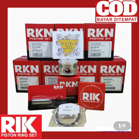
1
/
6