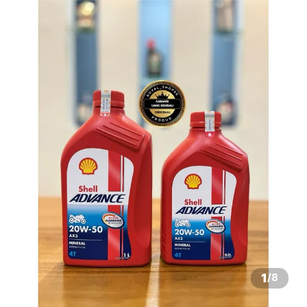
1
/
8