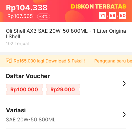
DISKON TERBATAS
Rp104.338
Rp107.565
71
:
59
:
50
-
3%
Oli Shell AX3 SAE 20W-50 800ML - 1 Liter Origina
l Shell
102
Terjual
oucher Rp165.000 lagi Download & Pakai！
Pengguna baru berbe
Daftar Voucher
Rp100.000
Rp29.000
Variasi
SAE 20W-50 800ML