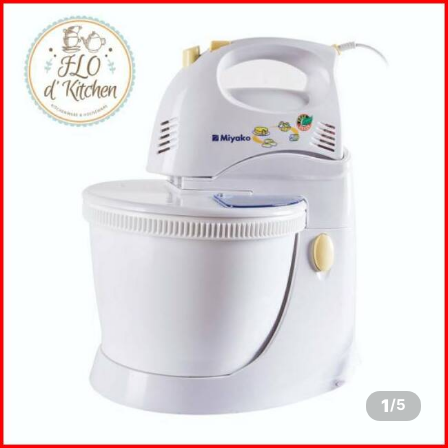
1
/
5