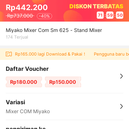
DISKON TERBATAS
Rp442.200
Rp737.000
71
:
59
:
50
-
40%
Miyako Mixer Com Sm 625 - Stand Mixer
174
Terjual
voucher Rp165.000 lagi Download & Pakai！
Pengguna baru ber
Daftar Voucher
Rp180.000
Rp150.000
Variasi
Mixer COM Miyako