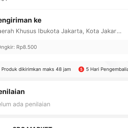
engiriman ke
Daerah Khusus Ibukota Jakarta, Kota Jakarta Barat, Cengkareng, yy
ngkir
:
Rp8.500
Produk dikirimkan maks 48 jam
5 Hari Pengembali
enilaian
lum ada penilaian