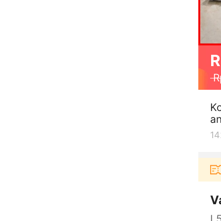
R
R
K
a
14
Pengguna baru berbelanja di aplikasi Akulaku 
V
L