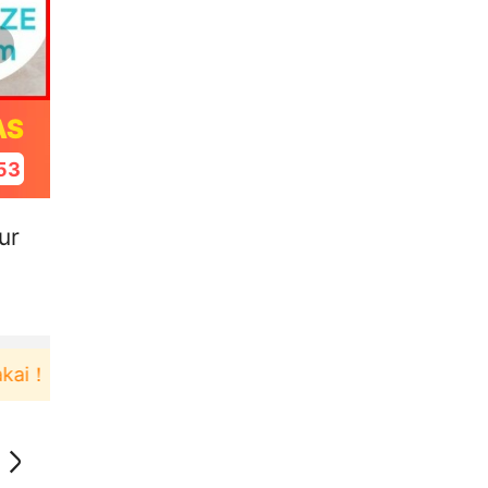
AS
52
ur
Pengguna baru berbelanja di aplikasi Akulaku bi