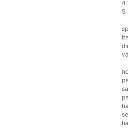
4.
5.
sp
ba
di
va
no
pe
sa
pe
ha
se
ha