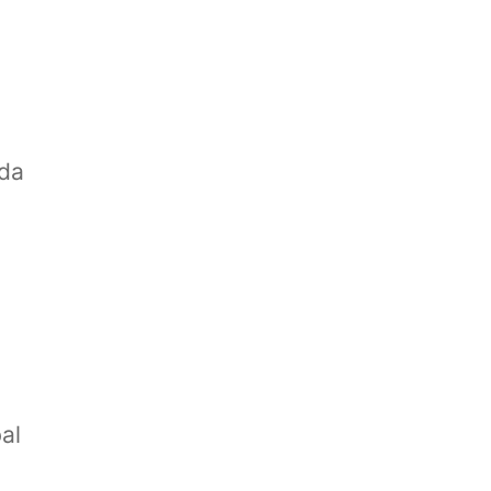
ada
al