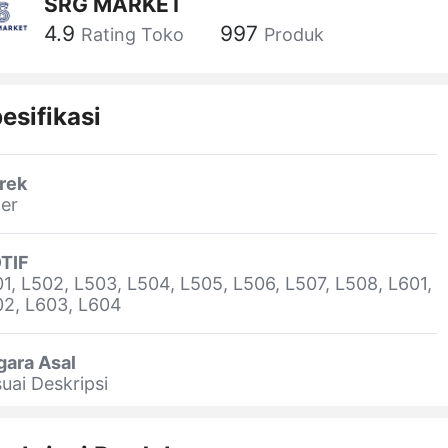
SRG MARKET
4.9
997
Rating Toko
Produk
esifikasi
rek
er
TIF
1, L502, L503, L504, L505, L506, L507, L508, L601,
02, L603, L604
gara Asal
uai Deskripsi