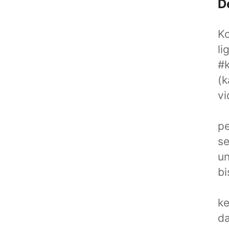
D
K
li
#k
(k
vi
pe
se
un
bi
ke
da