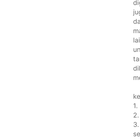
di
ju
da
ma
la
un
ta
di
me
ke
1.
2.
3.
se