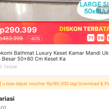
1
/
8
p290.399
DISKON TERBAT
71
:
59
:
p483.998
-
40%
okomi Bathmat Luxury Keset Kamar Mandi Uk
n Besar 50x80 Cm Keset Ka
2
Terjual
bisa dapat voucher Rp165.000 lagi Download & Pakai！
ariasi
501