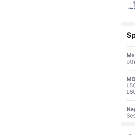
Sp
Me
oth
MO
L50
L6
Ne
Ses