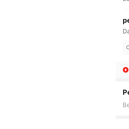
p
O
P
Be