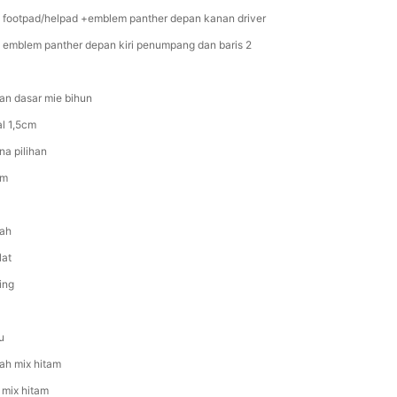
e footpad/helpad +emblem panther depan kanan driver
e emblem panther depan kiri penumpang dan baris 2
an dasar mie bihun
al 1,5cm
na pilihan
am
ah
lat
ing
u
ah mix hitam
 mix hitam