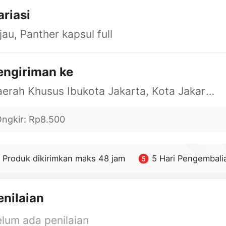
ariasi
jau, Panther kapsul full
engiriman ke
Daerah Khusus Ibukota Jakarta, Kota Jakarta Barat, Cengkareng, yy
ngkir
:
Rp8.500
Produk dikirimkan maks 48 jam
5 Hari Pengembali
enilaian
lum ada penilaian