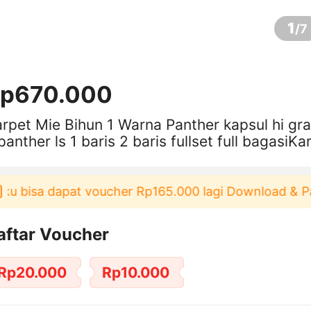
1
/
7
p670.000
rpet Mie Bihun 1 Warna Panther kapsul hi gr
panther ls 1 baris 2 baris fullset full bagasiKa
 Mie Bihun 1 Warna
u bisa dapat voucher Rp165.000 lagi Download & Paka
aftar Voucher
Rp20.000
Rp10.000