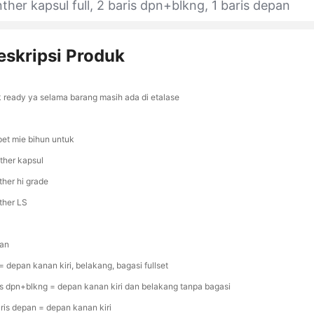
ther kapsul full, 2 baris dpn+blkng, 1 baris depan
eskripsi Produk
k ready ya selama barang masih ada di etalase
pet mie bihun untuk
ther kapsul
ther hi grade
ther LS
ian
 = depan kanan kiri, belakang, bagasi fullset
rs dpn+blkng = depan kanan kiri dan belakang tanpa bagasi
aris depan = depan kanan kiri