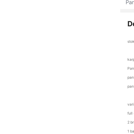
Pan
D
sto
kar
Pan
pan
pan
var
full
2 b
1 b