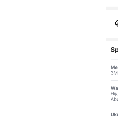
Sp
Me
3M
Wa
Hij
Abu
Uk