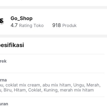
Go_Shop
4.7
918
Rating Toko
Produk
esifikasi
rek
rna
au, coklat mix cream, abu mix hitam, Ungu, Merah,
, Biru, Hitam, Coklat, Kuning, merah mix hitam
uran