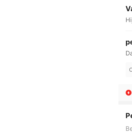
V
Hi
p
O
P
Be