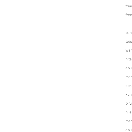
fre
fre
bah
teb
war
hit
abu
mer
cok
kun
biru
hija
mer
abu