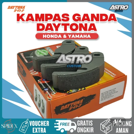
1
/
4