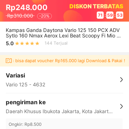
DISKON TERBATAS
Rp248.000
Rp310.000
71
:
59
:
52
-
20%
Kampas Ganda Daytona Vario 125 150 PCX ADV
Sytlo 160 Nmax Aerox Lexi Beat Scoopy Fi Mio Hi
Carbon
5.0
144
Terjual
kulaku bisa dapat voucher Rp165.000 lagi Download & Pakai！
Variasi
Vario 125 - 4632
pengiriman ke
Daerah Khusus Ibukota Jakarta, Kota Jakarta Barat, Cengkareng, yy
Ongkir
:
Rp8.500