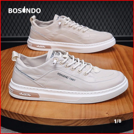
1
/
8