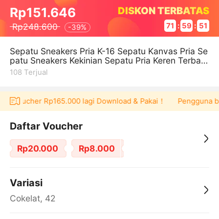
DISKON TERBATAS
Rp151.646
Rp248.600
71
:
59
:
50
-
39%
Sepatu Sneakers Pria K-16 Sepatu Kanvas Pria Se
patu Sneakers Kekinian Sepatu Pria Keren Terbaru
Sepatu Sneakers Pria Unt
108
Terjual
pat voucher Rp165.000 lagi Download & Pakai！
Pengguna baru
Daftar Voucher
Rp20.000
Rp8.000
Variasi
Cokelat, 42