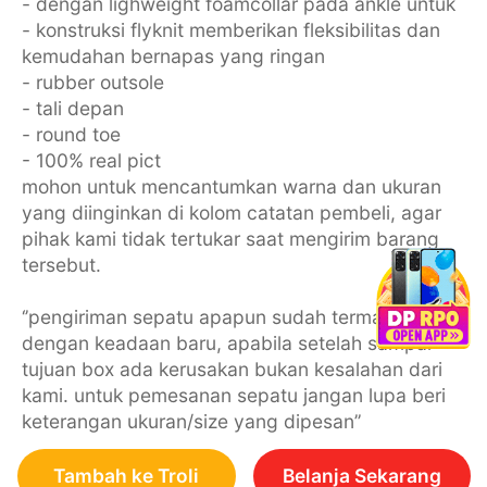
- dengan lighweight foamcollar pada ankle untuk
- konstruksi flyknit memberikan fleksibilitas dan
kemudahan bernapas yang ringan
- rubber outsole
- tali depan
- round toe
- 100% real pict
mohon untuk mencantumkan warna dan ukuran
yang diinginkan di kolom catatan pembeli, agar
pihak kami tidak tertukar saat mengirim barang
tersebut.
‘’pengiriman sepatu apapun sudah termasuk box
dengan keadaan baru, apabila setelah sampai
tujuan box ada kerusakan bukan kesalahan dari
kami. untuk pemesanan sepatu jangan lupa beri
keterangan ukuran/size yang dipesan’’
Tambah ke Troli
Belanja Sekarang