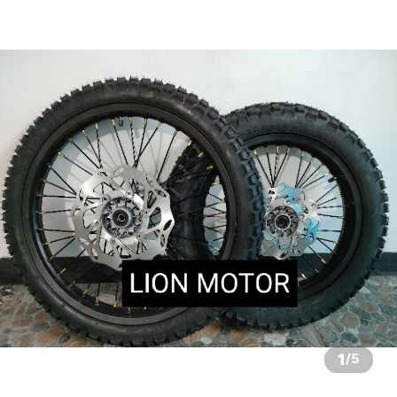
1
/
5