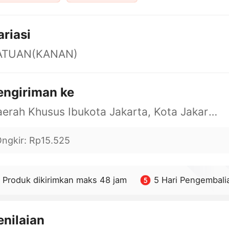
ariasi
ATUAN(KANAN)
engiriman ke
Daerah Khusus Ibukota Jakarta, Kota Jakarta Barat, Cengkareng, yy
ngkir
:
Rp15.525
Produk dikirimkan maks 48 jam
5 Hari Pengembali
enilaian