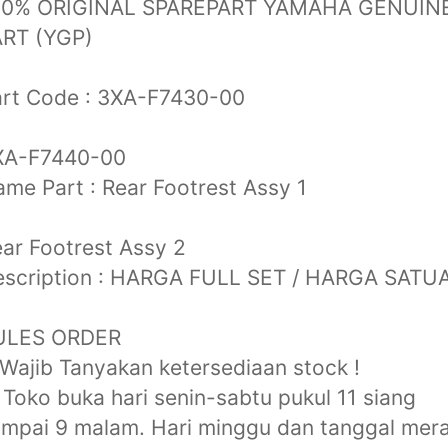
00% ORIGINAL SPAREPART YAMAHA GENUIN
ART (YGP)
art Code : 3XA-F7430-00
XA-F7440-00
me Part : Rear Footrest Assy 1
ar Footrest Assy 2
escription : HARGA FULL SET / HARGA SATU
ULES ORDER
 Wajib Tanyakan ketersediaan stock !
 Toko buka hari senin-sabtu pukul 11 siang
mpai 9 malam. Hari minggu dan tanggal mer