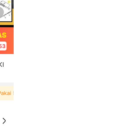
AS
52
KI
！
Pengguna baru berbelanja di aplikasi Akulaku b