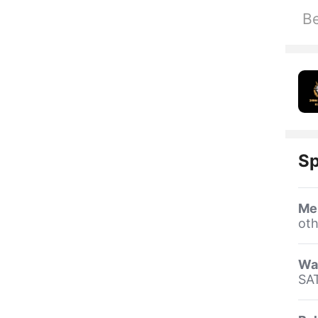
Be
Sp
Me
oth
Wa
SA