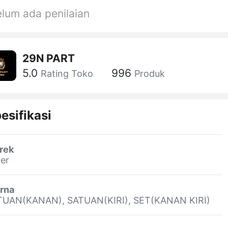
lum ada penilaian
29N PART
5.0
996
Rating Toko
Produk
esifikasi
rek
er
rna
TUAN(KANAN), SATUAN(KIRI), SET(KANAN KIRI)