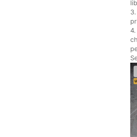
li
3.
pr
4.
ch
pe
Se