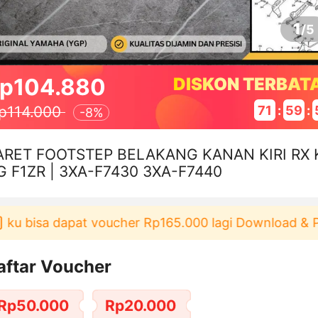
1
/
5
p104.880
DISKON TERBAT
71
:
59
:
p114.000
-
8%
ARET FOOTSTEP BELAKANG KANAN KIRI RX 
G F1ZR | 3XA-F7430 3XA-F7440
 bisa dapat voucher Rp165.000 lagi Download & Pakai
aftar Voucher
Rp50.000
Rp20.000