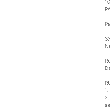
1
P
P
3
Na
Re
D
R
1.
2.
sa