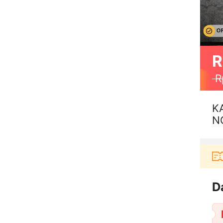
R
R
K
N
Pengguna baru berbelanja di aplikasi Akulaku
D