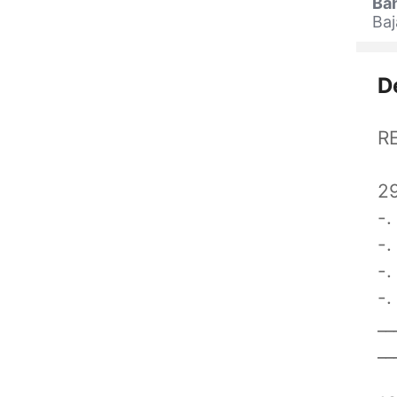
Ba
Baj
D
R
2
-.
-.
-.
-
__
__