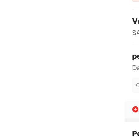
V
S
p
O
P