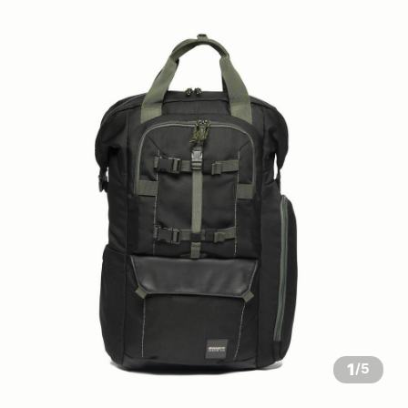
1
/
5