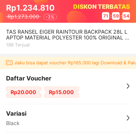
DISKON TERBATAS
Rp1.234.810
Rp1.273.000
71
:
59
:
53
-
3%
TAS RANSEL EIGER RAINTOUR BACKPACK 28L L
APTOP MATERIAL POLYESTER 100% ORIGINAL O
FFICIAL STORE
186
Terjual
si Akulaku bisa dapat voucher Rp165.000 lagi Download & Paka
Daftar Voucher
Rp20.000
Rp15.000
Variasi
Black