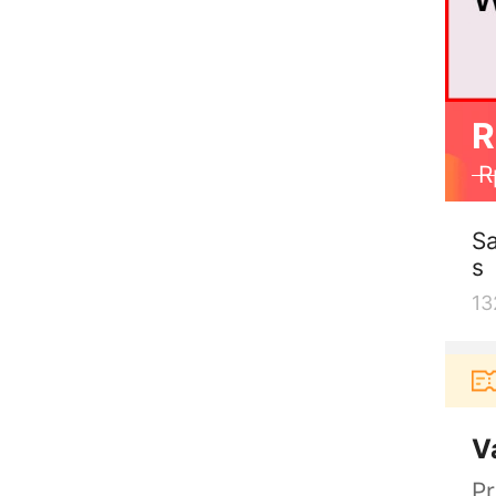
R
R
Sa
s
13
Pengguna baru berbelanja di aplikasi Akulaku bi
V
P