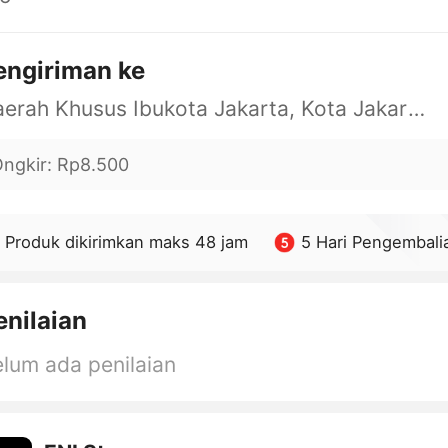
engiriman ke
Daerah Khusus Ibukota Jakarta, Kota Jakarta Barat, Cengkareng, yy
ngkir
:
Rp8.500
Produk dikirimkan maks 48 jam
5 Hari Pengembali
enilaian
lum ada penilaian