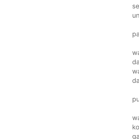
se
u
pa
w
da
wa
da
pu
wa
ko
ga