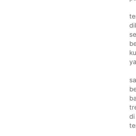
te
di
se
be
ku
ya
sa
be
ba
tr
di
te