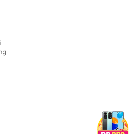
i
ung