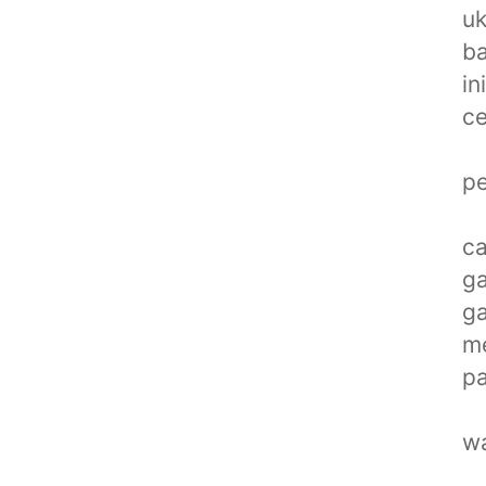
u
ba
in
ce
pe
ca
ga
ga
me
pa
wa