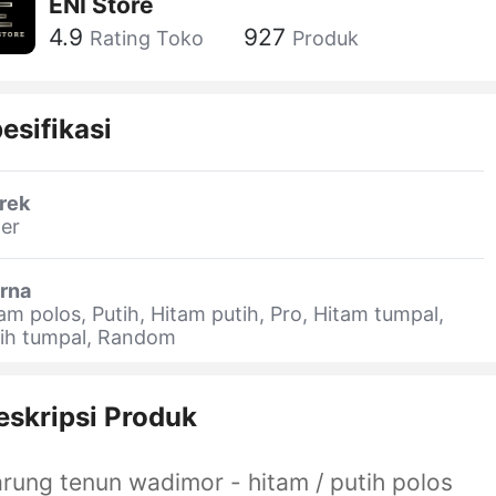
ENI Store
4.9
927
Rating Toko
Produk
esifikasi
rek
er
rna
am polos, Putih, Hitam putih, Pro, Hitam tumpal,
tih tumpal, Random
eskripsi Produk
rung tenun wadimor - hitam / putih polos