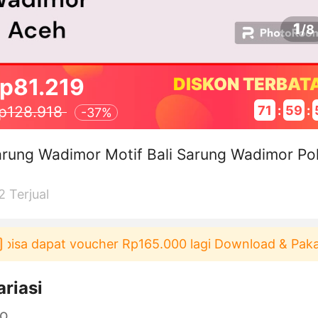
1
/
8
p81.219
DISKON TERBAT
71
:
59
:
p128.918
-
37%
rung Wadimor Motif Bali Sarung Wadimor Po
2
Terjual
sa dapat voucher Rp165.000 lagi Download & Pakai！
ariasi
ro