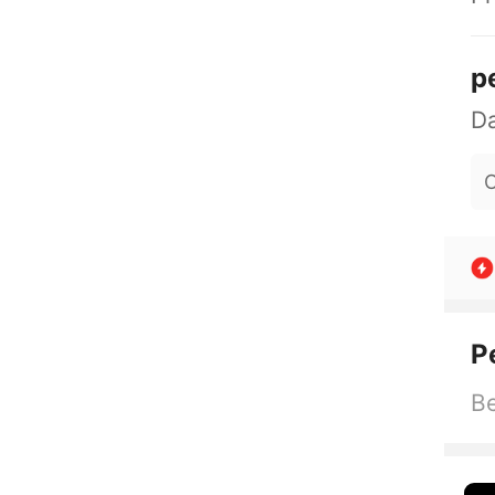
p
O
P
Be