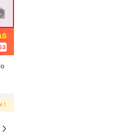
AS
52
lo
Pengguna baru berbelanja di aplikasi Akulaku bisa