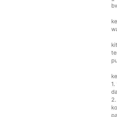
bw
ke
wa
ki
te
pu
ke
1.
da
2.
ko
pa