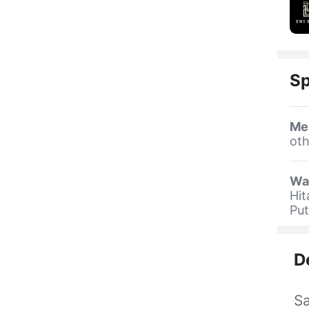
Sp
Me
oth
Wa
Hit
Pu
D
Sa