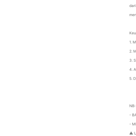
dar
men
Keu
1. 
2. 
3. 
4. 
5. 
NB:
- B
- 
⚠️ 