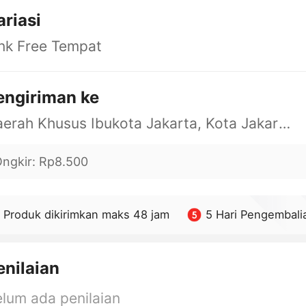
ariasi
nk Free Tempat
engiriman ke
Daerah Khusus Ibukota Jakarta, Kota Jakarta Barat, Cengkareng, yy
ngkir
:
Rp8.500
Produk dikirimkan maks 48 jam
5 Hari Pengembali
enilaian
lum ada penilaian