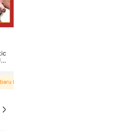
tic
t
erbelanja di aplikasi Akulaku bisa dapat voucher R