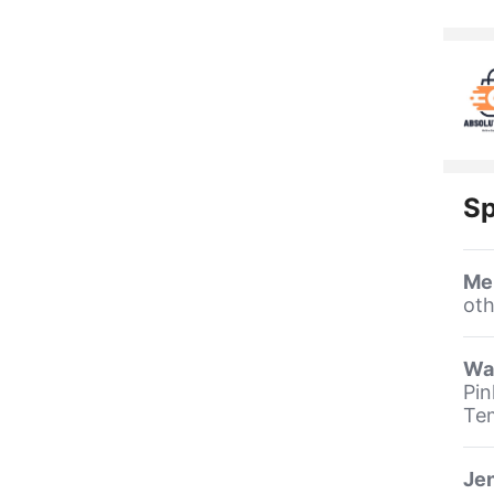
Sp
Me
oth
Wa
Pin
Tem
Jen