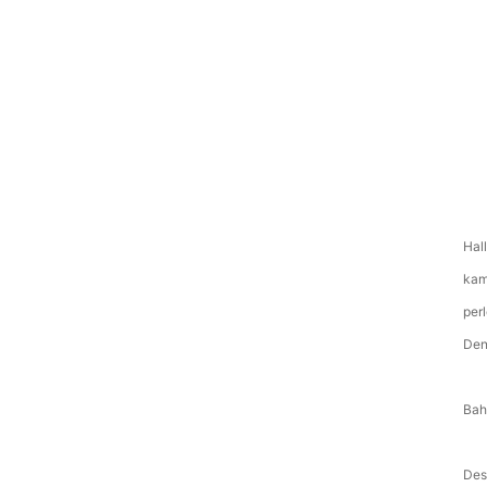
Hal
kam
per
Den
Bah
Des