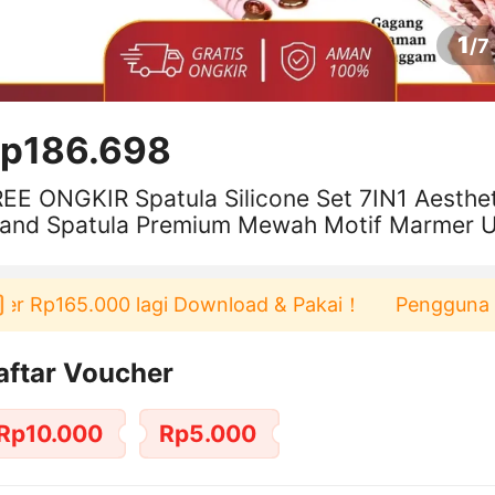
1
/
7
p186.698
EE ONGKIR Spatula Silicone Set 7IN1 Aesthe
tand Spatula Premium Mewah Motif Marmer U
sile VS-1878
Rp165.000 lagi Download & Pakai！
Pengguna baru b
aftar Voucher
Rp10.000
Rp5.000