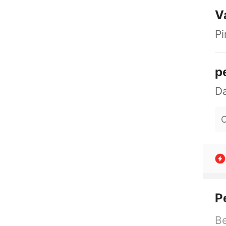
V
Pi
p
O
P
Be