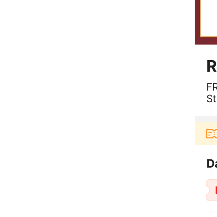
R
FR
S
en
 berbelanja di aplikasi Akulaku bisa dapat voucher 
D