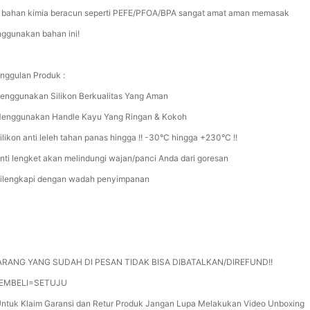
i bahan kimia beracun seperti PEFE/PFOA/BPA sangat amat aman memasak
ggunakan bahan ini!
nggulan Produk :
Menggunakan Silikon Berkualitas Yang Aman
Menggunakan Handle Kayu Yang Ringan & Kokoh
Silikon anti leleh tahan panas hingga !! -30°C hingga +230°C !!
Anti lengket akan melindungi wajan/panci Anda dari goresan
Dilengkapi dengan wadah penyimpanan
ARANG YANG SUDAH DI PESAN TIDAK BISA DIBATALKAN/DIREFUND!!
MEMBELI=SETUJU
Untuk Klaim Garansi dan Retur Produk Jangan Lupa Melakukan Video Unboxing