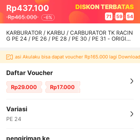
DISKON TERBATAS
Rp437.100
Rp465.000
71
:
59
:
54
-
6%
KARBURATOR / KARBU / CARBURATOR TK RACIN
G PE 24 / PE 26 / PE 28 / PE 30 / PE 31 - ORIGIN
AL
 aplikasi Akulaku bisa dapat voucher Rp165.000 lagi Download
Daftar Voucher
Rp29.000
Rp17.000
Variasi
PE 24
pengiriman ke