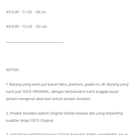
45 EUR - 11 US - 29 cm
46 EUR - 12 US - 30 cm
______________________________________
NOTES:
1. Barang yang kami jual bukan fake, premium, grade ori, dll. Barang yang
kami jual 100% ORIGINAL, dengan bertransaksi kami anggap buyer
paham mengenai deskripsi terkait produk tersebut.
2. Produk tersebut adalah Original Global release dan yang terpenting
kualitas tetap 100% Original
3. PASTIKAN KETERSEDIAAN STOCK BARANG SEBELUM BERBELANJA.