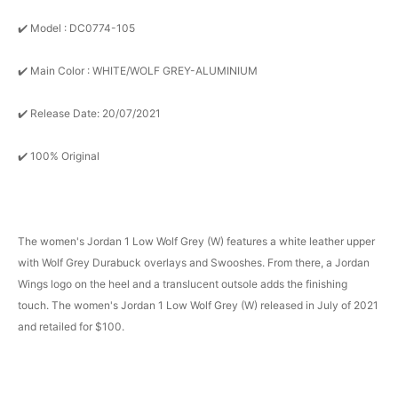
✔️ Model : DC0774-105
✔️ Main Color : WHITE/WOLF GREY-ALUMINIUM
✔️ Release Date: 20/07/2021
✔️ 100% Original
The women's Jordan 1 Low Wolf Grey (W) features a white leather upper
with Wolf Grey Durabuck overlays and Swooshes. From there, a Jordan
Wings logo on the heel and a translucent outsole adds the finishing
touch. The women's Jordan 1 Low Wolf Grey (W) released in July of 2021
and retailed for $100.