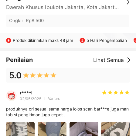
Daerah Khusus Ibukota Jakarta, Kota Jakarta Barat, Cengkareng, yy
Ongkir
:
Rp8.500
Produk dikirimkan maks 48 jam
5 Hari Pengembalian
Penilaian
Lihat Semua
5.0
r****i
Varian: ㅤㅤㅤㅤㅤㅤㅤㅤㅤㅤ
02/05/2025
produknya ori sesuai sama harga lolos scan bar***e juga man
tab si pengiriman juga cepet .