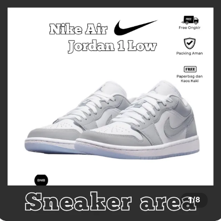
1
/
8