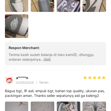
Respon Merchant
:
Terima kasih sudah belanja di toko kami😊, ditunggu
orderan selanjutnya...🤗🤗
a****n
Varian: ㅤㅤ
02/05/2025
Bagus bgt, 💯 asli, empuk bgt, bahan top quality, ukuran pas,
packingan aman. Thanks seller sepatunyq asli ga kaleng2