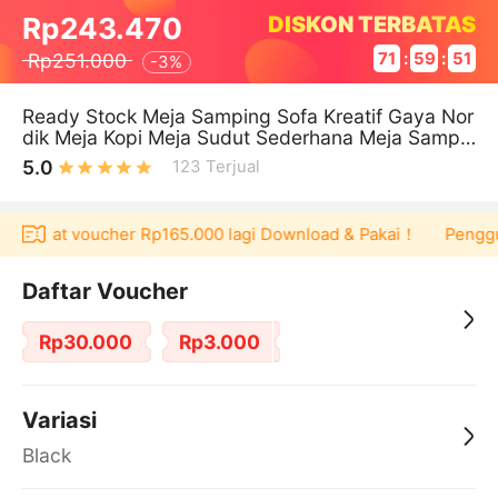
DISKON TERBATAS
Rp243.470
Rp251.000
71
:
59
:
51
-
3%
Ready Stock Meja Samping Sofa Kreatif Gaya Nor
dik Meja Kopi Meja Sudut Sederhana Meja Sampin
g Minimalis/ Meja Sofa /
5.0
123
Terjual
sa dapat voucher Rp165.000 lagi Download & Pakai！
Pengguna
Daftar Voucher
Rp30.000
Rp3.000
Variasi
Black