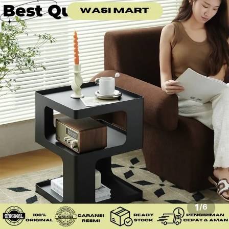
1
/
6