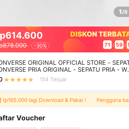
1
/
8
p614.600
DISKON TERBAT
71
:
59
:
p878.000
-
30%
ONVERSE ORIGINAL OFFICIAL STORE - SEPA
ONVERSE PRIA ORIGINAL - SEPATU PRIA - W
ITA - CASUAL - SEKOLAH -TERBARU 70S
0
154
Terjual
p165.000 lagi Download & Pakai！
Pengguna baru be
aftar Voucher