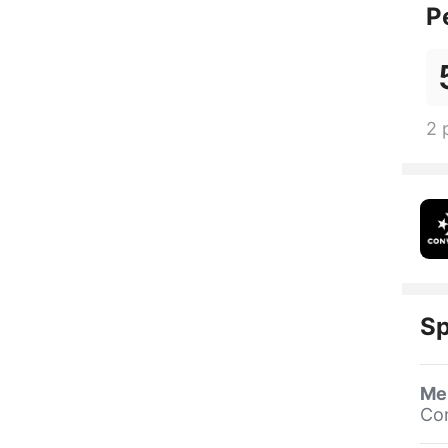
P
2 
Sp
Me
Co