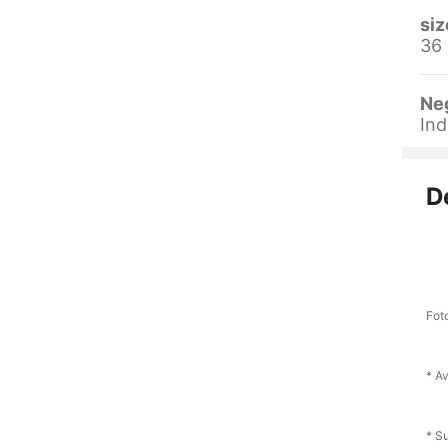
siz
36 
Ne
Ind
D
Fot
* A
* S