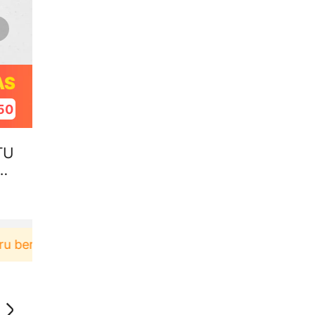
AS
49
TU
A
rbelanja di aplikasi Akulaku bisa dapat voucher Rp1