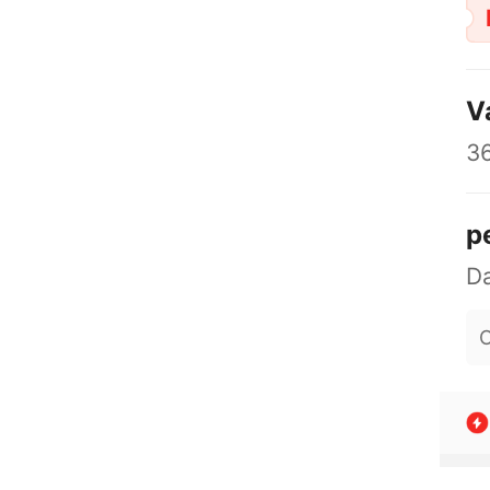
V
3
p
O