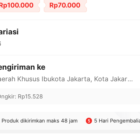
Rp100.000
Rp70.000
ariasi
6
engiriman ke
Daerah Khusus Ibukota Jakarta, Kota Jakarta Barat, Cengkareng, yy
ngkir
:
Rp15.528
Produk dikirimkan maks 48 jam
5 Hari Pengembali