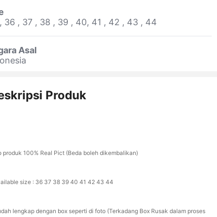
e
, 36 , 37 , 38 , 39 , 40, 41 , 42 , 43 , 44
gara Asal
onesia
eskripsi Produk
o produk 100% Real Pict (Beda boleh dikembalikan)
vailable size : 36 37 38 39 40 41 42 43 44
udah lengkap dengan box seperti di foto (Terkadang Box Rusak dalam proses