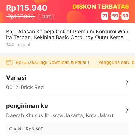
DISKON TERBATAS
Rp115.940
Rp187.000
71
:
59
:
50
-
38%
Baju Atasan Kemeja Coklat Premium Korduroi Wan
ita Terbaru Kekinian Basic Corduroy Outer Kemeja
Lengan Panjang Longgar Se
144
Terjual
oucher Rp165.000 lagi Download & Pakai！
Pengguna baru berb
Variasi
0012-Brick Red
pengiriman ke
Daerah Khusus Ibukota Jakarta, Kota Jakarta Barat, Cengkareng, yy
Ongkir
:
Rp8.500