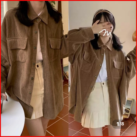
1
/
8