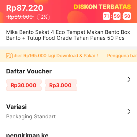
DISKON TERBATAS
Rp87.220
Rp89.000
71
:
59
:
50
-
2%
Mika Bento Sekat 4 Eco Tempat Makan Bento Box
Bento + Tutup Food Grade Tahan Panas 50 Pcs
t voucher Rp165.000 lagi Download & Pakai！
Pengguna baru b
Daftar Voucher
Rp30.000
Rp3.000
Variasi
Packaging Standart
pengiriman ke