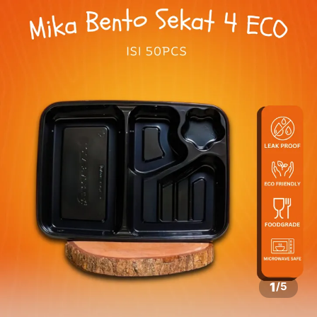
1
/
5