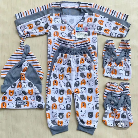
1
/
7