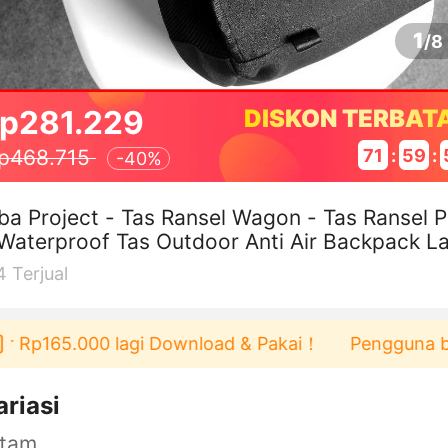
1
/
8
p281.229
DISKON TERBAT
71
:
59
:
p468.715
-
40%
ba Project - Tas Ransel Wagon - Tas Ransel P
Waterproof Tas Outdoor Anti Air Backpack L
p Tas Punggung Pria Wani
4
Terjual
Rp165.000 lagi Download & Pakai！
Pengguna baru b
ariasi
itam