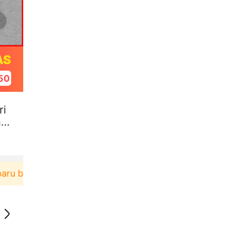
AS
49
ri
ap
erbelanja di aplikasi Akulaku bisa dapat voucher R