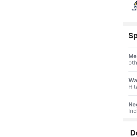
Sp
Me
oth
Wa
Hit
Ne
Ind
D