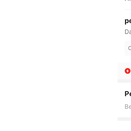
p
O
P
Be