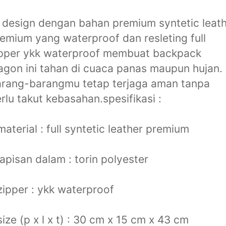
 design dengan bahan premium syntetic leat
emium yang waterproof dan resleting full
ipper ykk waterproof membuat backpack
gon ini tahan di cuaca panas maupun hujan.
rang-barangmu tetap terjaga aman tanpa
rlu takut kebasahan.spesifikasi :
material : full syntetic leather premium
lapisan dalam : torin polyester
zipper : ykk waterproof
size (p x l x t) : 30 cm x 15 cm x 43 cm