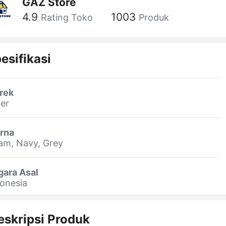
GAZ Store
4.9
1003
Rating Toko
Produk
esifikasi
rek
er
rna
am, Navy, Grey
gara Asal
onesia
eskripsi Produk