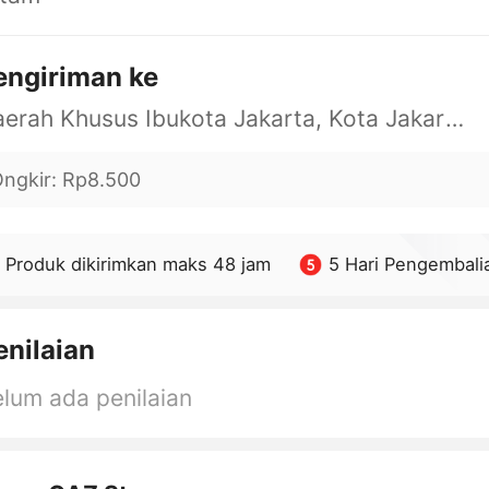
engiriman ke
Daerah Khusus Ibukota Jakarta, Kota Jakarta Barat, Cengkareng, yy
ngkir
:
Rp8.500
Produk dikirimkan maks 48 jam
5 Hari Pengembali
enilaian
lum ada penilaian