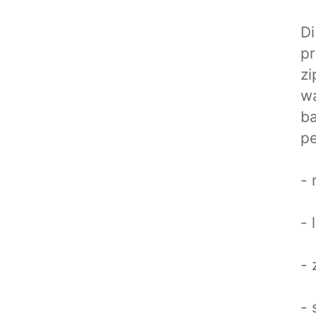
Di
pr
z
wa
ba
pe
- 
- 
- 
- 