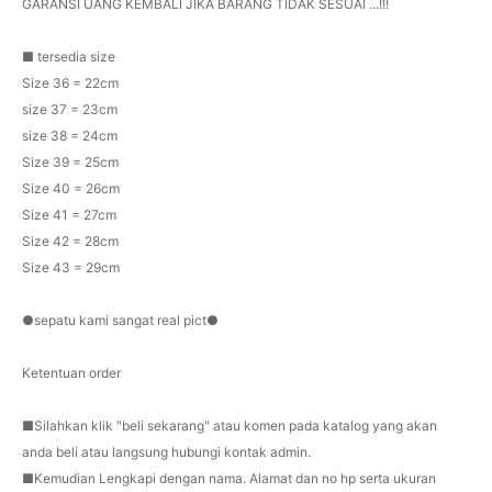
GARANSI UANG KEMBALI JIKA BARANG TIDAK SESUAI ...!!!
■ tersedia size
Size 36 = 22cm
size 37 = 23cm
size 38 = 24cm
Size 39 = 25cm
Size 40 = 26cm
Size 41 = 27cm
Size 42 = 28cm
Size 43 = 29cm
●sepatu kami sangat real pict●
Ketentuan order
■Silahkan klik "beli sekarang" atau komen pada katalog yang akan
anda beli atau langsung hubungi kontak admin.
■Kemudian Lengkapi dengan nama. Alamat dan no hp serta ukuran