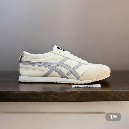
1
/
6