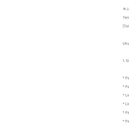
☆J
Ter
[To
Uku
1. 
* P
* P
* L
* L
* P
* P