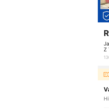
R
Ja
Z 
13
Pengguna baru berbelanja di aplikasi Akulaku bisa
V
H