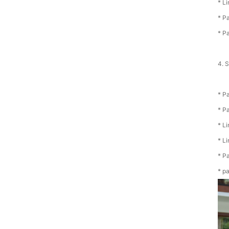
* L
* P
* P
4. 
* P
* P
* L
* L
* P
* p