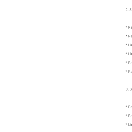
2. S
* P
* P
* L
* L
* P
* P
3. 
* P
* P
* L