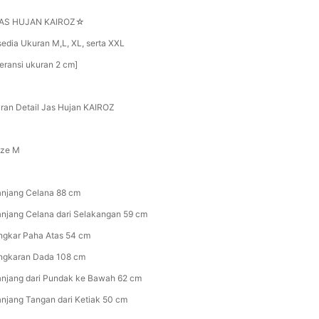
AS HUJAN KAIROZ☆
sedia Ukuran M,L, XL, serta XXL
leransi ukuran 2 cm]
ran Detail Jas Hujan KAIROZ
Size M
anjang Celana 88 cm
anjang Celana dari Selakangan 59 cm
ingkar Paha Atas 54 cm
ingkaran Dada 108 cm
anjang dari Pundak ke Bawah 62 cm
anjang Tangan dari Ketiak 50 cm