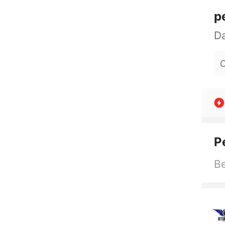
p
O
P
Be