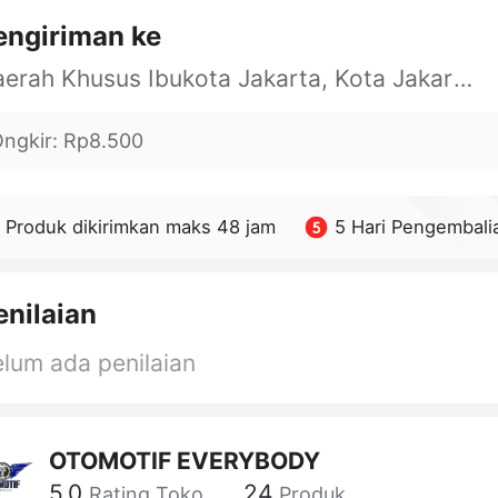
engiriman ke
Daerah Khusus Ibukota Jakarta, Kota Jakarta Barat, Cengkareng, yy
ngkir
:
Rp8.500
Produk dikirimkan maks 48 jam
5 Hari Pengembali
enilaian
lum ada penilaian
OTOMOTIF EVERYBODY
5.0
24
Rating Toko
Produk