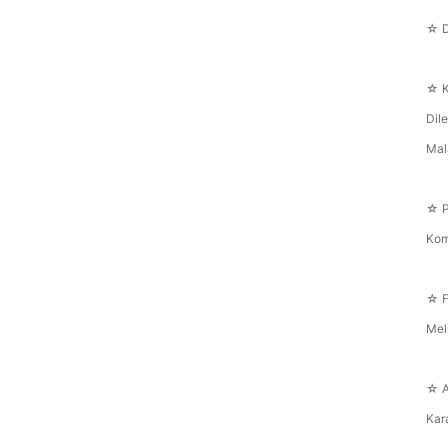
☆ D
☆ K
Dil
Mal
☆ P
Kom
☆ F
Mel
☆ A
Kar