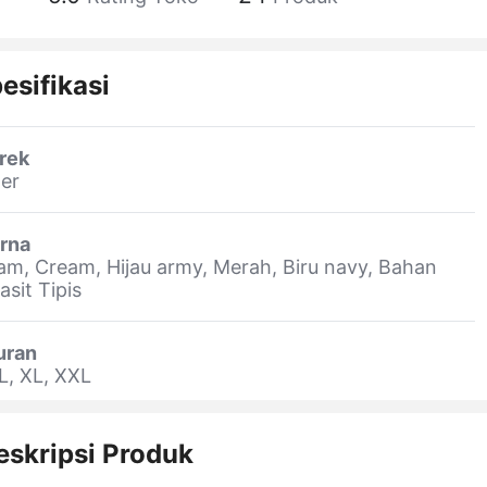
esifikasi
rek
er
rna
am, Cream, Hijau army, Merah, Biru navy, Bahan
asit Tipis
uran
L, XL, XXL
eskripsi Produk