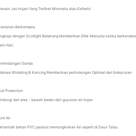
esain Jas Hujan Yang Terlihat Minimalis atau Esthetic
emanan Berkendara
engkapi dengan Scotlight Belakang Memberikan Efek Menyala ketika berkendara
am Hari.
erlindungan Ganda
binasi Ritsleting & Kancing Memberikan perlindungan Optimal dari Kebocoran
ull Protection
indungi dari atas - bawah badan dari guyunan air hujan
nti Air
akteristik bahan PVC parasut memungkinkan Air seperti di Daun Talas.