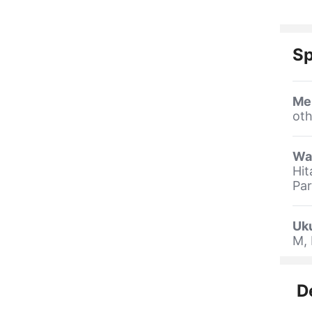
Sp
Me
oth
Wa
Hit
Par
Uk
M, 
D