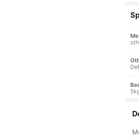
Sp
Me
oth
Oth
Def
Be
5k
D
M