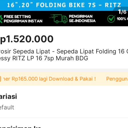
1
/
6
p1.520.000
osir Sepeda Lipat - Sepeda Lipat Folding 16 
essy RITZ LP 16 7sp Murah BDG
her Rp165.000 lagi Download & Pakai！
Pengguna ba
ariasi
fault