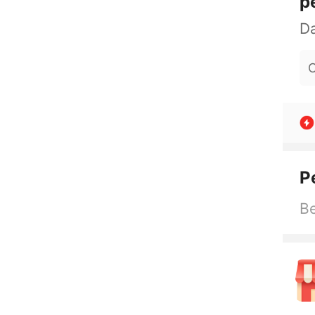
p
O
P
Be