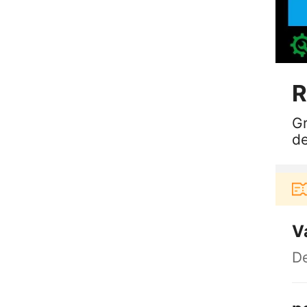
R
Gr
d
aru berbelanja di aplikasi Akulaku bisa dapat vouc
V
De