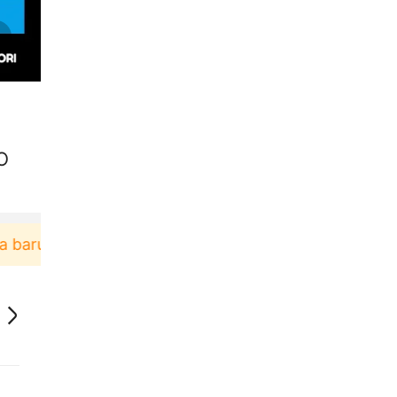
O
ru berbelanja di aplikasi Akulaku bisa dapat vouche