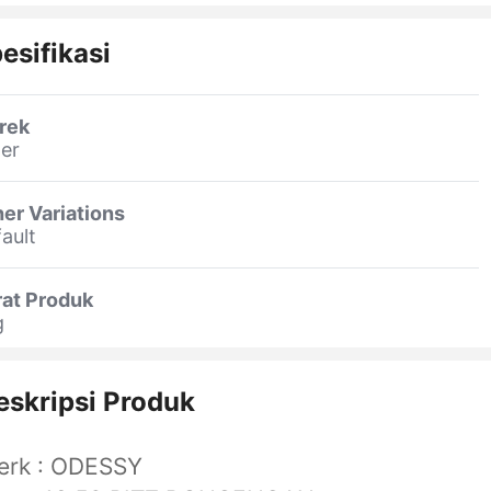
esifikasi
rek
er
er Variations
ault
rat Produk
g
eskripsi Produk
erk : ODESSY