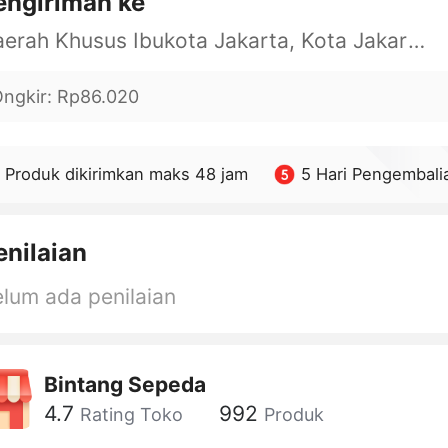
engiriman ke
Daerah Khusus Ibukota Jakarta, Kota Jakarta Barat, Cengkareng, yy
ngkir
:
Rp86.020
Produk dikirimkan maks 48 jam
5 Hari Pengembali
enilaian
lum ada penilaian
Bintang Sepeda
4.7
992
Rating Toko
Produk