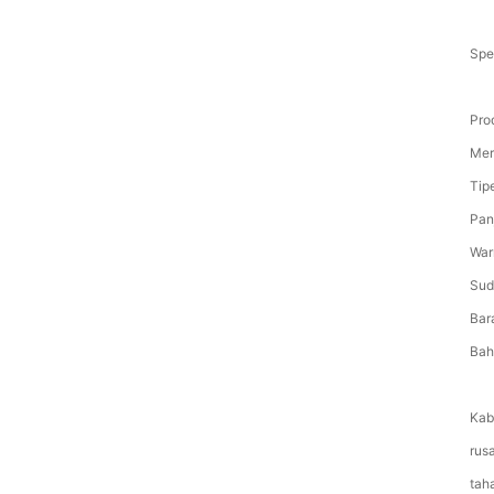
Spes
Pro
Mer
Tip
Pan
Warn
Sud
Bar
Bah
Kab
rus
tah