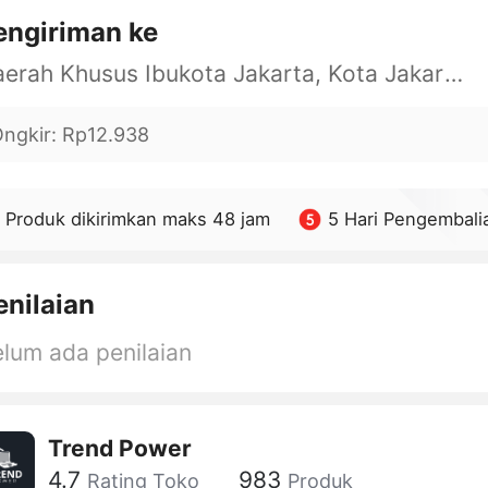
engiriman ke
Daerah Khusus Ibukota Jakarta, Kota Jakarta Barat, Cengkareng, yy
ngkir
:
Rp12.938
Produk dikirimkan maks 48 jam
5 Hari Pengembali
enilaian
lum ada penilaian
Trend Power
4.7
983
Rating Toko
Produk