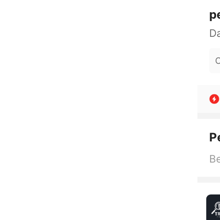
p
O
P
Be