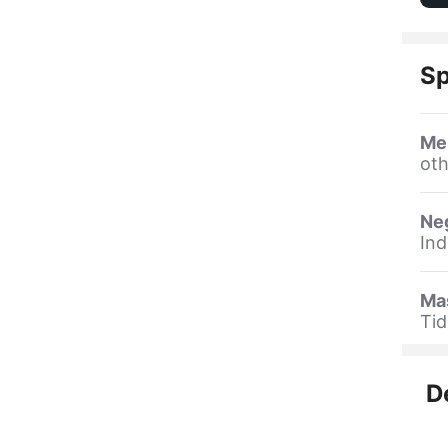
Sp
Me
oth
Ne
Ind
Ma
Tid
D