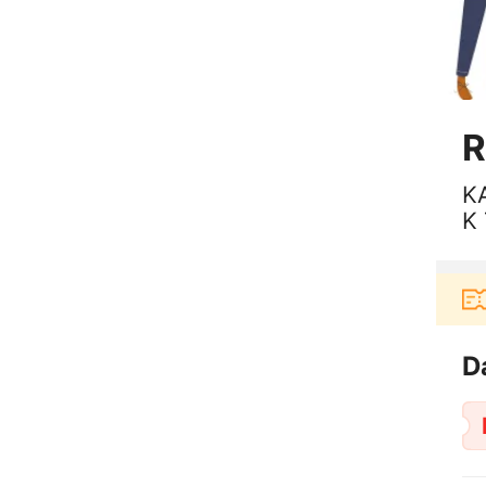
R
K
K
Pengguna baru berbelanja di aplikasi Akul
D