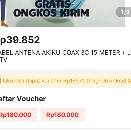
1
/
3
p39.852
ABEL ANTENA AKIKU COAX 3C 15 METER + 
 TV
aku bisa dapat voucher Rp165.000 lagi Download & P
aftar Voucher
Rp180.000
Rp180.000