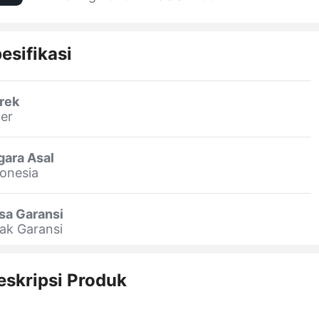
esifikasi
rek
er
gara Asal
onesia
sa Garansi
ak Garansi
eskripsi Produk