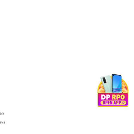
dah
daya