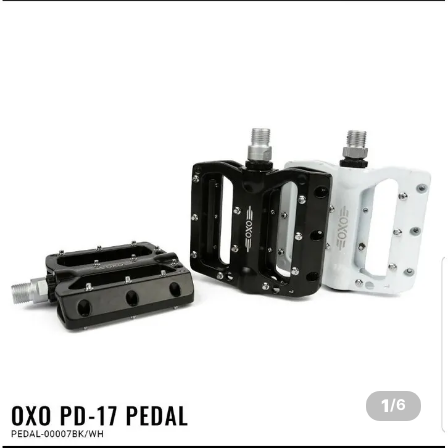
1
/
6