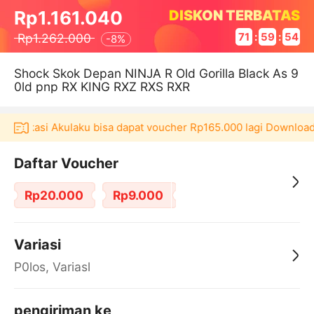
DISKON TERBATAS
Rp1.161.040
Rp1.262.000
71
:
59
:
54
-
8%
Shock Skok Depan NINJA R Old Gorilla Black As 9
0ld pnp RX KING RXZ RXS RXR
 aplikasi Akulaku bisa dapat voucher Rp165.000 lagi Download
Daftar Voucher
Rp20.000
Rp9.000
Variasi
P0los, Variasl
pengiriman ke