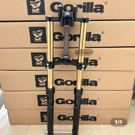
1
/
6