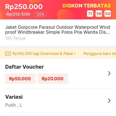
DISKON TERBATAS
Rp250.000
Rp312.500
71
:
59
:
49
-
20%
Jaket Gorpcore Parasut Outdoor Waterproof Wind
proof Windbreaker Simple Polos Pria Wanita Distr
o Original Nagoya Supply
184
Terjual
ucher Rp165.000 lagi Download & Pakai！
Pengguna baru berbe
Daftar Voucher
Rp50.000
Rp20.000
Variasi
Putih , L