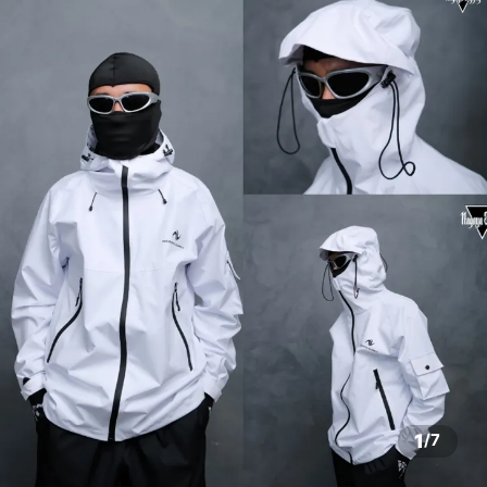
1
/
7