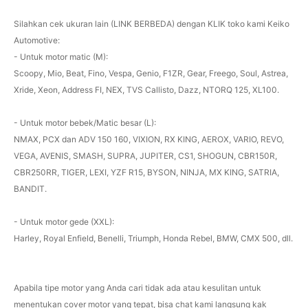
Silahkan cek ukuran lain (LINK BERBEDA) dengan KLIK toko kami Keiko
Automotive:
- Untuk motor matic (M):
Scoopy, Mio, Beat, Fino, Vespa, Genio, F1ZR, Gear, Freego, Soul, Astrea,
Xride, Xeon, Address FI, NEX, TVS Callisto, Dazz, NTORQ 125, XL100.
- Untuk motor bebek/Matic besar (L):
NMAX, PCX dan ADV 150 160, VIXION, RX KING, AEROX, VARIO, REVO,
VEGA, AVENIS, SMASH, SUPRA, JUPITER, CS1, SHOGUN, CBR150R,
CBR250RR, TIGER, LEXI, YZF R15, BYSON, NINJA, MX KING, SATRIA,
BANDIT.
- Untuk motor gede (XXL):
Harley, Royal Enfield, Benelli, Triumph, Honda Rebel, BMW, CMX 500, dll.
Apabila tipe motor yang Anda cari tidak ada atau kesulitan untuk
menentukan cover motor yang tepat, bisa chat kami langsung kak