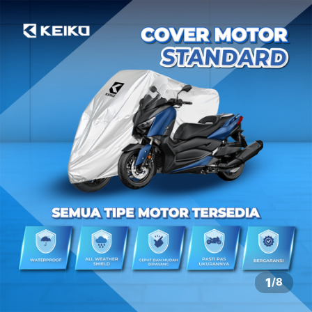
1
/
8