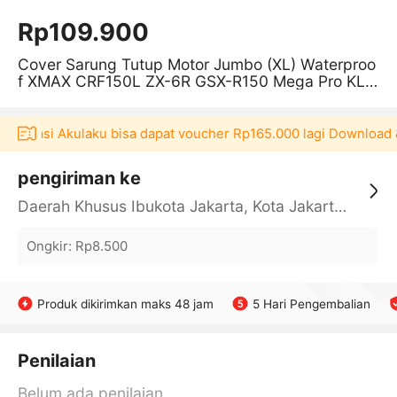
Rp109.900
Cover Sarung Tutup Motor Jumbo (XL) Waterproo
f XMAX CRF150L ZX-6R GSX-R150 Mega Pro KLX
150 H2 Verza Keiko
aplikasi Akulaku bisa dapat voucher Rp165.000 lagi Download &
pengiriman ke
Daerah Khusus Ibukota Jakarta, Kota Jakarta Barat, Cengkareng, yy
Ongkir
:
Rp8.500
Produk dikirimkan maks 48 jam
5 Hari Pengembalian
Penilaian
Belum ada penilaian