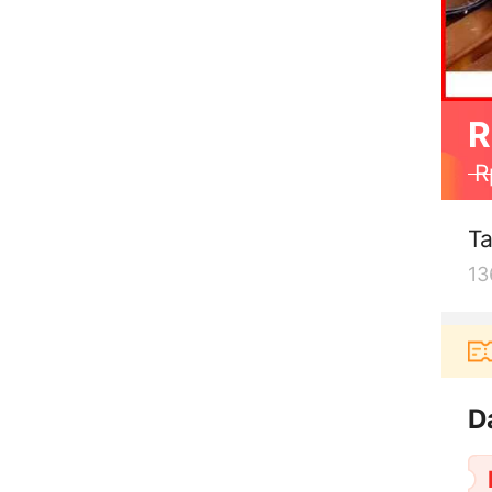
R
R
Ta
13
Pengguna baru berbelanja di aplikasi Akula
D