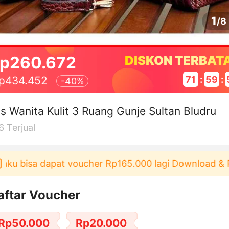
1
/
8
p260.672
DISKON TERBAT
71
:
59
:
p434.452
-
40%
s Wanita Kulit 3 Ruang Gunje Sultan Bludru
6
Terjual
ku bisa dapat voucher Rp165.000 lagi Download & Pak
aftar Voucher
Rp50.000
Rp20.000