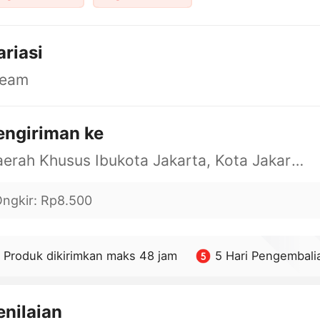
ariasi
ream
engiriman ke
Daerah Khusus Ibukota Jakarta, Kota Jakarta Barat, Cengkareng, yy
ngkir
:
Rp8.500
Produk dikirimkan maks 48 jam
5 Hari Pengembali
enilaian