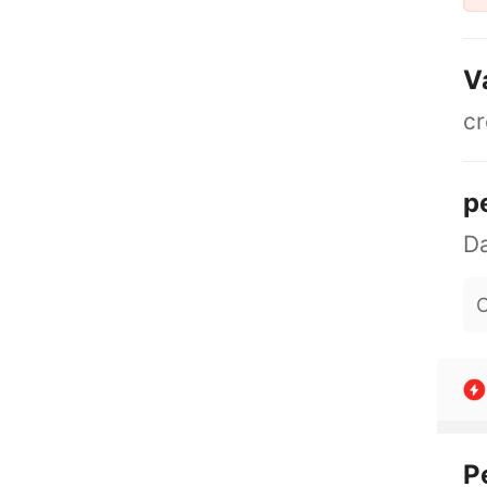
V
c
p
O
P