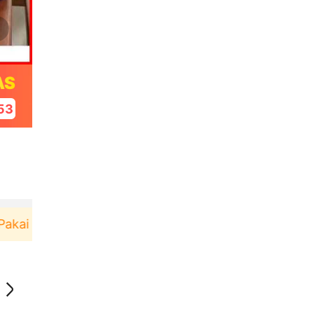
AS
53
ai！
Pengguna baru berbelanja di aplikasi Akulaku