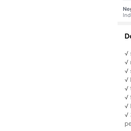
Ne
Ind
D
√ 
√ 
√ 
√ 
√ 
√ 
√ 
√ 
pe