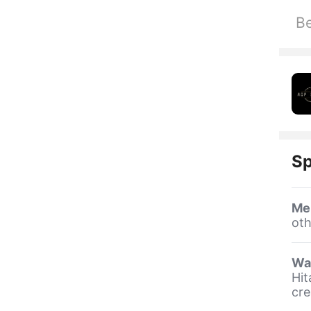
Be
Sp
Me
oth
Wa
Hit
cr