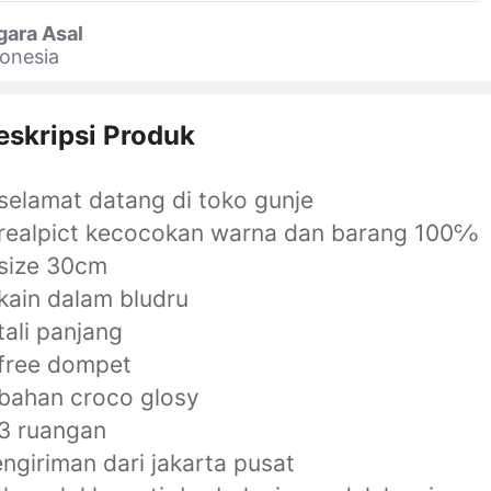
gara Asal
onesia
eskripsi Produk
selamat datang di toko gunje
realpict kecocokan warna dan barang 100℅
size 30cm
kain dalam bludru
tali panjang
free dompet
bahan croco glosy
3 ruangan
ngiriman dari jakarta pusat