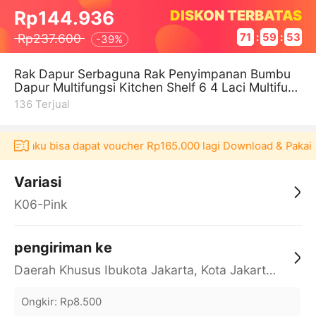
DISKON TERBATAS
Rp144.936
Rp237.600
71
:
59
:
53
-
39%
Rak Dapur Serbaguna Rak Penyimpanan Bumbu
Dapur Multifungsi Kitchen Shelf 6 4 Laci Multifun
gsi
136
Terjual
i Akulaku bisa dapat voucher Rp165.000 lagi Download & Pakai！
Variasi
K06-Pink
pengiriman ke
Daerah Khusus Ibukota Jakarta, Kota Jakarta Barat, Cengkareng, yy
Ongkir
:
Rp8.500