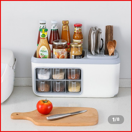
1
/
8