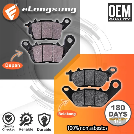
1
/
6