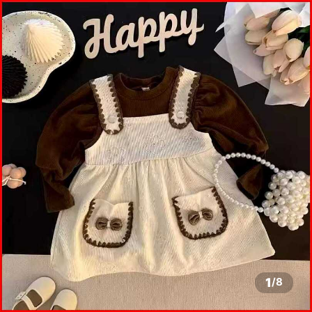
1
/
8