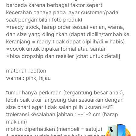
berbeda karena berbagai faktor seperti
kecerahan cahaya pada layar customer/pada
saat pengambilan foto produk)
⭐️ready stock, harap order sesuai varian, warna,
dan size yang diinginkan (dapat dipilih/tambah ke
keranjang = ready tidak dapat dipilih/di = habis)
⭐️cocok untuk dipakai formal atau santai
⭐️bisa dropship dan reseller [chat untuk detail]
material : cotton
warna : pink, hijau
❗️umur hanya perkiraan (tergantung besar anak),
lebih baik ukur langsung dan sesuaikan dengan
size chart agar tidak salah pilih ukuran 🙏🏻
❗️toleransi kesalahan jahitan : -+1-2 cm (harap
maklum)
mohon diperhatikan (membeli = setuju)