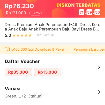
DISKON TERBATAS
Rp76.230
Rp121.000
71
:
59
:
49
-
37%
Dress Premium Anak Perempuan 1-4th Dress Kore
a Anak Baju Anak Perempuan Baju Bayi Dress Bay
i Pesta Baju Pesta Anak Dress
5.0
109
Terjual
ucher Rp165.000 lagi Download & Pakai！
Pengguna baru berbe
Daftar Voucher
Rp35.000
Rp13.000
Variasi
Green, L (2-3tahun)