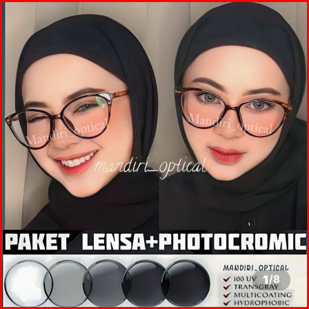
1
/
8