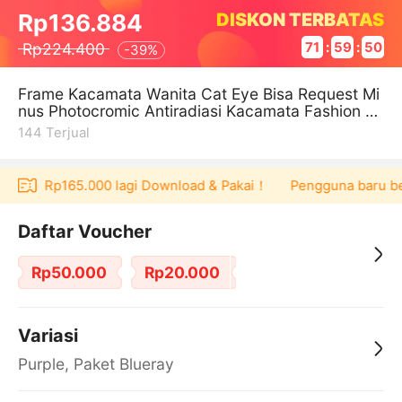
DISKON TERBATAS
Rp136.884
Rp224.400
71
:
59
:
49
-
39%
Frame Kacamata Wanita Cat Eye Bisa Request Mi
nus Photocromic Antiradiasi Kacamata Fashion Ka
camata Wanita Kacamata Hitam
144
Terjual
ucher Rp165.000 lagi Download & Pakai！
Pengguna baru berbe
Daftar Voucher
Rp50.000
Rp20.000
Variasi
Purple, Paket Blueray