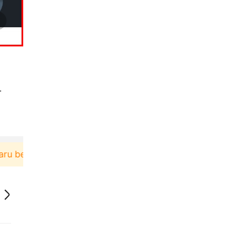
-
belanja di aplikasi Akulaku bisa dapat voucher Rp1