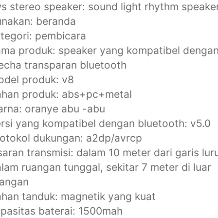
s stereo speaker: sound light rhythm speake
unakan: beranda
tegori: pembicara
ma produk: speaker yang kompatibel denga
cha transparan bluetooth
del produk: v8
ahan produk: abs+pc+metal
rna: oranye abu -abu
rsi yang kompatibel dengan bluetooth: v5.0
otokol dukungan: a2dp/avrcp
saran transmisi: dalam 10 meter dari garis lur
lam ruangan tunggal, sekitar 7 meter di luar
uangan
han tanduk: magnetik yang kuat
pasitas baterai: 1500mah