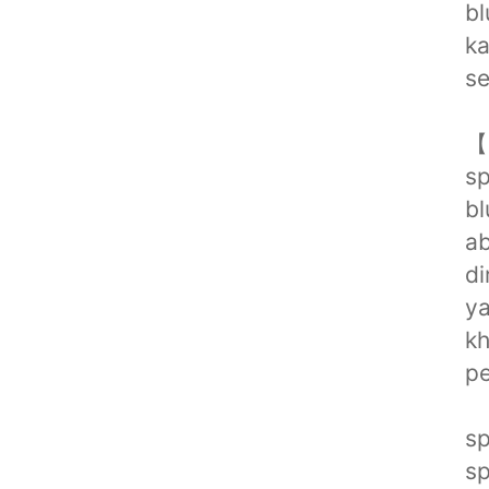
bl
ka
s
【
sp
bl
ab
di
ya
kh
pe
sp
sp