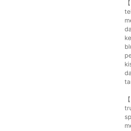
【
te
me
da
ke
b
pe
ki
da
ta
【
tr
sp
me