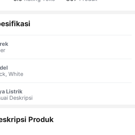
esifikasi
rek
er
del
ck, White
a Listrik
uai Deskripsi
eskripsi Produk