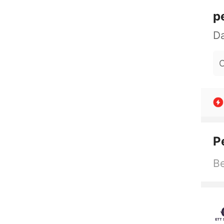
p
O
P
Be