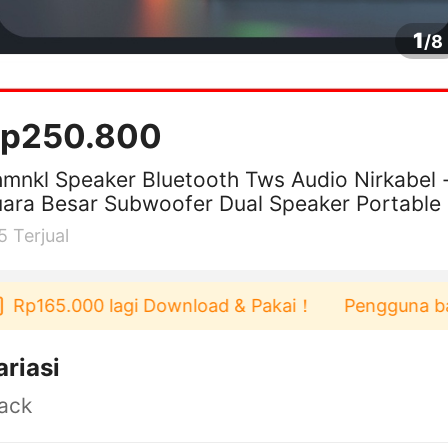
1
/
8
p250.800
mnkl Speaker Bluetooth Tws Audio Nirkabel 
ara Besar Subwoofer Dual Speaker Portable
5
Terjual
165.000 lagi Download & Pakai！
Pengguna baru ber
ariasi
ack