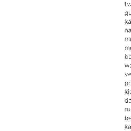
tw
g
ka
na
me
mo
b
wa
ve
pr
ki
da
r
ba
ka