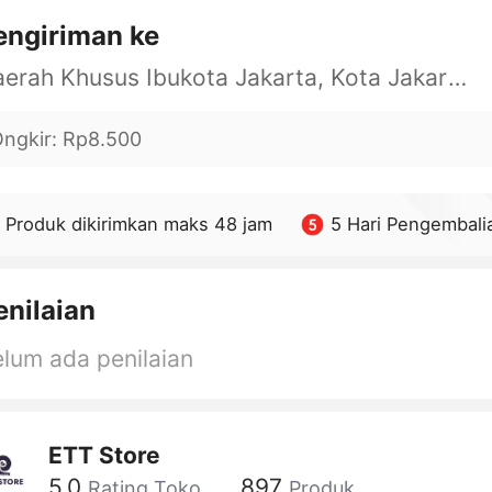
engiriman ke
Daerah Khusus Ibukota Jakarta, Kota Jakarta Barat, Cengkareng, yy
ngkir
:
Rp8.500
Produk dikirimkan maks 48 jam
5 Hari Pengembali
enilaian
lum ada penilaian
ETT Store
5.0
897
Rating Toko
Produk