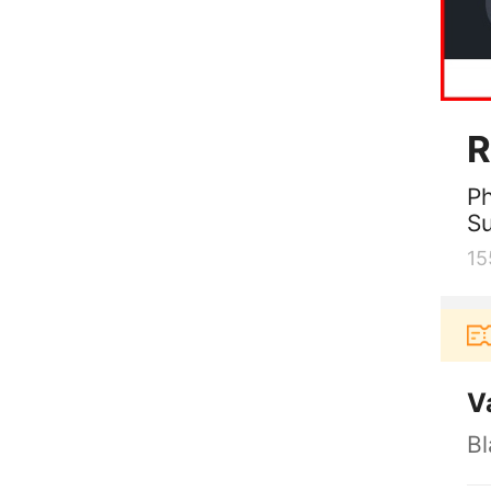
R
Ph
Su
15
erbelanja di aplikasi Akulaku bisa dapat voucher Rp
V
Bl