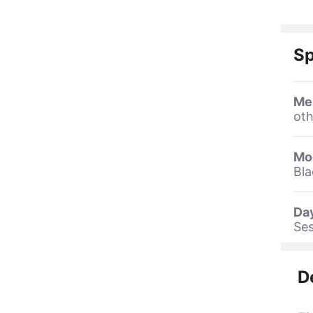
Sp
Me
oth
Mo
Bla
Day
Ses
D