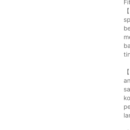
Fi
【s
sp
be
me
ba
ti
【
an
s
ko
p
la