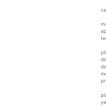
ca
ma
ap
te
pi
di
da
me
pr
pi
ya