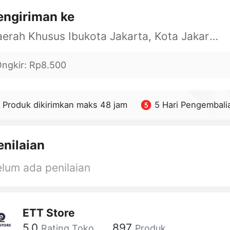
engiriman ke
Daerah Khusus Ibukota Jakarta, Kota Jakarta Barat, Cengkareng, yy
ngkir
:
Rp8.500
Produk dikirimkan maks 48 jam
5 Hari Pengembali
enilaian
lum ada penilaian
ETT Store
5.0
897
Rating Toko
Produk