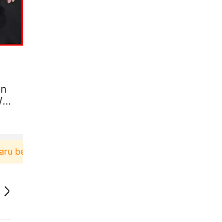
an
Wa
belanja di aplikasi Akulaku bisa dapat voucher Rp1