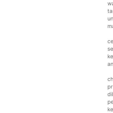
wa
ta
un
ma
ce
se
ke
an
ch
pr
di
pe
ke