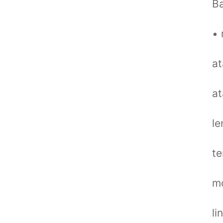
Ba
• 
at
at
le
te
mo
li