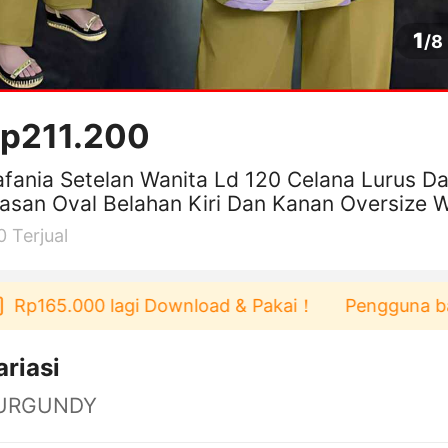
1
/
8
p211.200
fania Setelan Wanita Ld 120 Celana Lurus D
asan Oval Belahan Kiri Dan Kanan Oversize 
ta Celana Lurus Karet Kan
0
Terjual
165.000 lagi Download & Pakai！
Pengguna baru ber
ariasi
URGUNDY