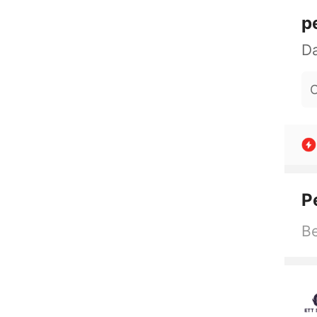
p
O
P
Be