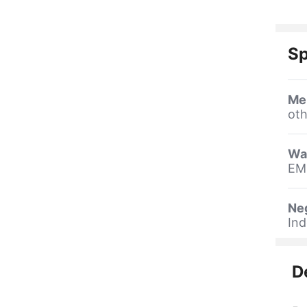
Sp
Me
oth
Wa
EM
Ne
Ind
D