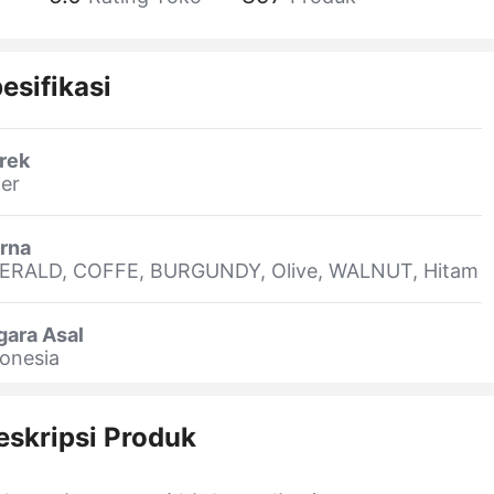
esifikasi
rek
er
rna
ERALD, COFFE, BURGUNDY, Olive, WALNUT, Hitam
gara Asal
onesia
eskripsi Produk