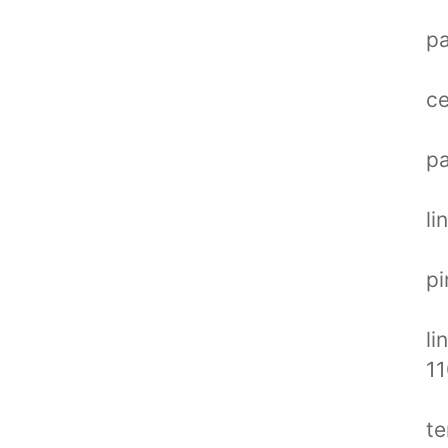
pa
ce
pa
li
pi
li
11
te