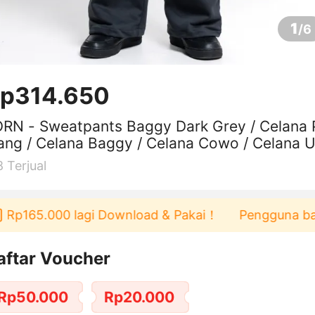
1
/
6
p314.650
RN - Sweatpants Baggy Dark Grey / Celana 
ang / Celana Baggy / Celana Cowo / Celana U
ks / Sweatpants
8
Terjual
65.000 lagi Download & Pakai！
Pengguna baru berb
aftar Voucher
Rp50.000
Rp20.000