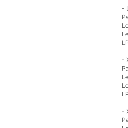
- 
Pa
Le
L
LP
- 
Pa
Le
L
L
- 
Pa