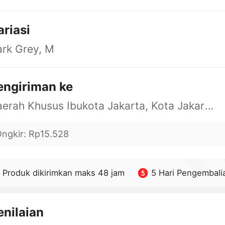
ariasi
rk Grey, M
engiriman ke
Daerah Khusus Ibukota Jakarta, Kota Jakarta Barat, Cengkareng, yy
ngkir
:
Rp15.528
Produk dikirimkan maks 48 jam
5 Hari Pengembali
enilaian