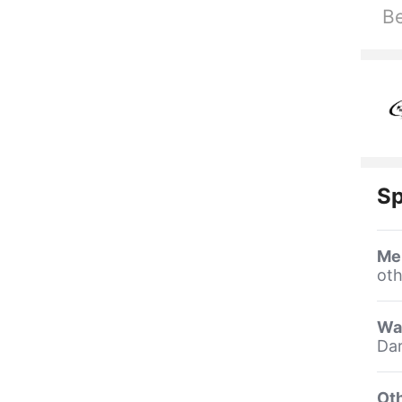
Be
Sp
Me
oth
Wa
Da
Oth