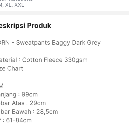
M, XL, XXL
eskripsi Produk
ORN - Sweatpants Baggy Dark Grey
terial : Cotton Fleece 330gsm
ze Chart
 M
njang : 99cm
bar Atas : 29cm
ebar Bawah : 28,5cm
 : 61-84cm