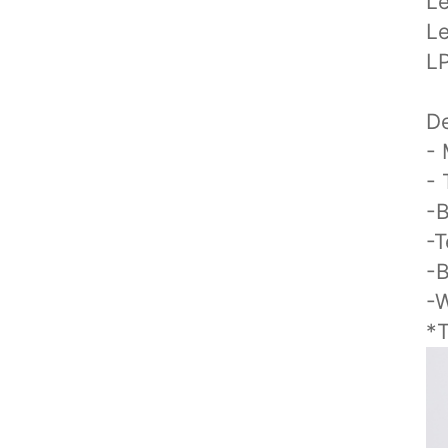
Le
L
L
De
-
- 
-B
-T
-B
-W
*T