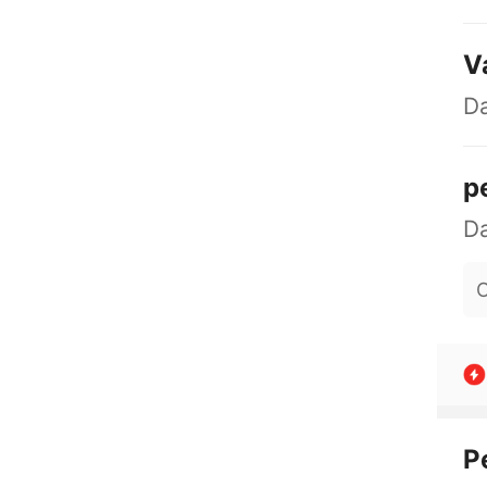
V
Da
p
O
P