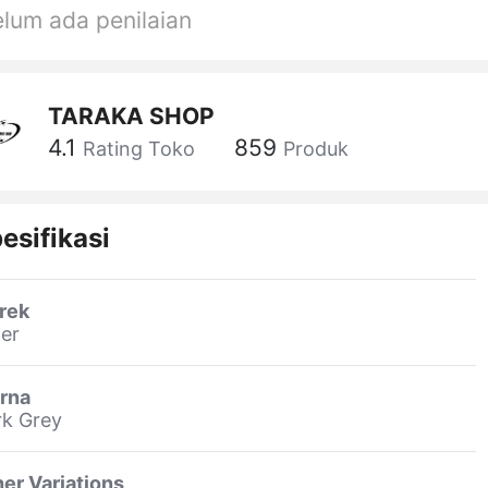
lum ada penilaian
TARAKA SHOP
4.1
859
Rating Toko
Produk
esifikasi
rek
er
rna
rk Grey
er Variations