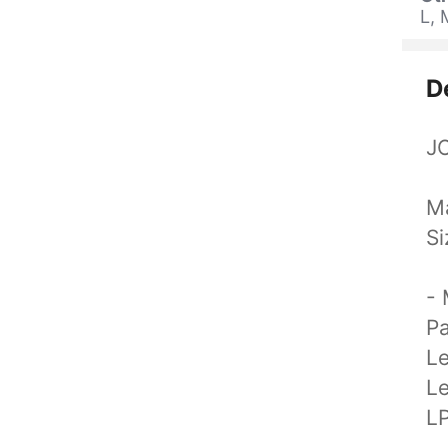
L, 
D
J
Ma
Si
-
Pa
Le
L
LP