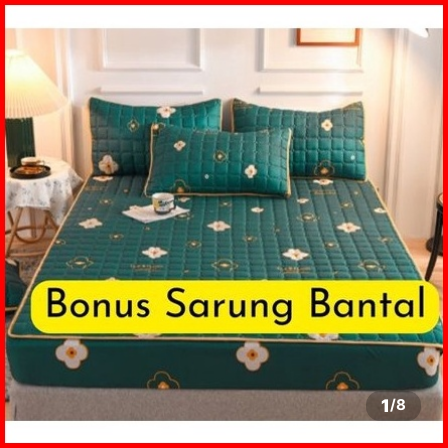
1
/
8