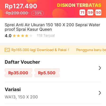
DISKON TERBATAS
Rp127.490
Rp209.000
71
:
59
:
49
-
39%
Sprei Anti Air Ukuran 150 180 X 200 Seprai Water
proof Sprai Kasur Queen
4.0
118
Terjual
oucher Rp165.000 lagi Download & Pakai！
Pengguna baru berb
Daftar Voucher
Rp35.000
Rp5.500
Variasi
WA13, 150 X 200