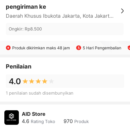
pengiriman ke
Daerah Khusus Ibukota Jakarta, Kota Jakarta Barat, Cengkareng, yy
Ongkir
:
Rp8.500
Produk dikirimkan maks 48 jam
5 Hari Pengembalian
Penilaian
4.0
1 penilaian sudah disembunyikan
AID Store
4.6
970
Rating Toko
Produk