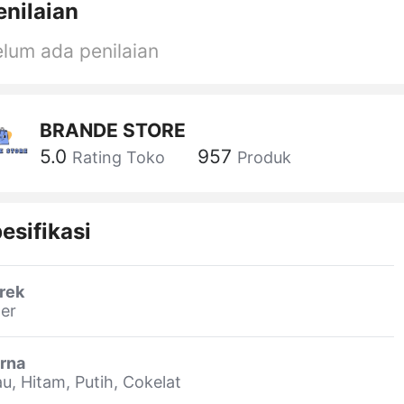
enilaian
lum ada penilaian
BRANDE STORE
5.0
957
Rating Toko
Produk
esifikasi
rek
er
rna
au, Hitam, Putih, Cokelat