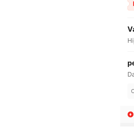
V
Hi
p
O