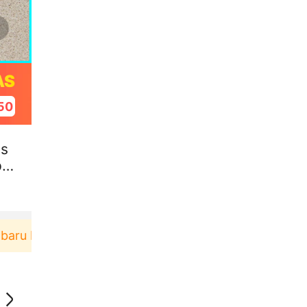
AS
49
as
pe
erbelanja di aplikasi Akulaku bisa dapat voucher R