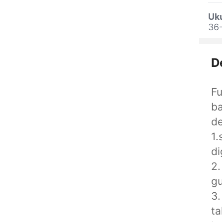
Uk
36-
D
Fu
ba
de
1.
di
2.
g
3.
ta