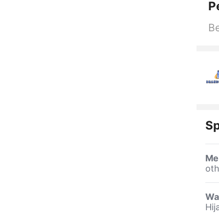
P
Be
Sp
Me
oth
Wa
Hij