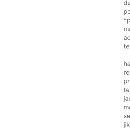
de
p
*
ma
ad
te
ha
re
pr
t
ja
me
se
ji