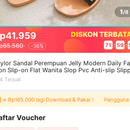
1
/
8
p41.959
DISKON TERBAT
71
:
59
:
p65.560
-
36%
ylor Sandal Perempuan Jelly Modern Daily F
on Slip-on Flat Wanita Slop Pvc Anti-slip Slip
 Kasual Slide Sf20803
4
Terjual
Rp165.000 lagi Download & Pakai！
Pengguna baru b
aftar Voucher