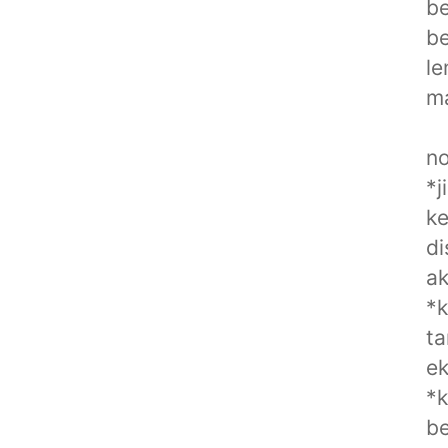
be
be
le
ma
no
*j
ke
di
ak
*k
ta
ek
*k
be