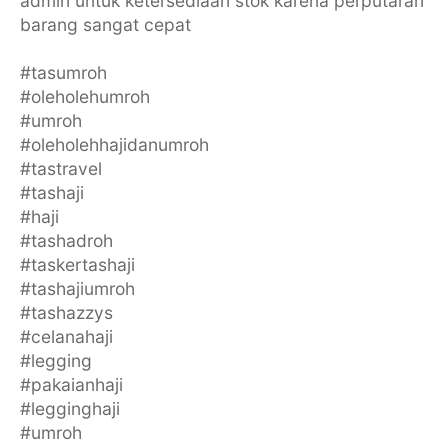
admin untuk ketersediaan stok karena perputaran
barang sangat cepat
#tasumroh
#oleholehumroh
#umroh
#oleholehhajidanumroh
#tastravel
#tashaji
#haji
#tashadroh
#taskertashaji
#tashajiumroh
#tashazzys
#celanahaji
#legging
#pakaianhaji
#legginghaji
#umroh