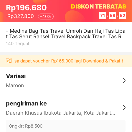
DISKON TERBATAS
Rp196.680
Rp327.800
71
:
59
:
52
-
40%
- Medina Bag Tas Travel Umroh Dan Haji Tas Lipa
t Tas Serut Ransel Travel Backpack Travel Tas Ra
nsel Anti Air Backpack Mu
140
Terjual
aku bisa dapat voucher Rp165.000 lagi Download & Pakai！
Pe
Variasi
Maroon
pengiriman ke
Daerah Khusus Ibukota Jakarta, Kota Jakarta Barat, Cengkareng, yy
Ongkir
:
Rp8.500