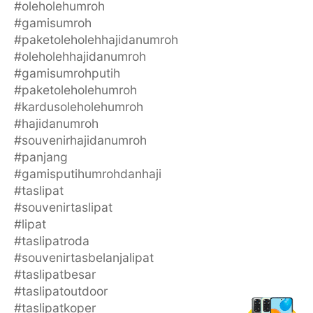
#oleholehumroh
#gamisumroh
#paketoleholehhajidanumroh
#oleholehhajidanumroh
#gamisumrohputih
#paketoleholehumroh
#kardusoleholehumroh
#hajidanumroh
#souvenirhajidanumroh
#panjang
#gamisputihumrohdanhaji
#taslipat
#souvenirtaslipat
#lipat
#taslipatroda
#souvenirtasbelanjalipat
#taslipatbesar
#taslipatoutdoor
#taslipatkoper