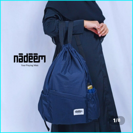
1
/
8