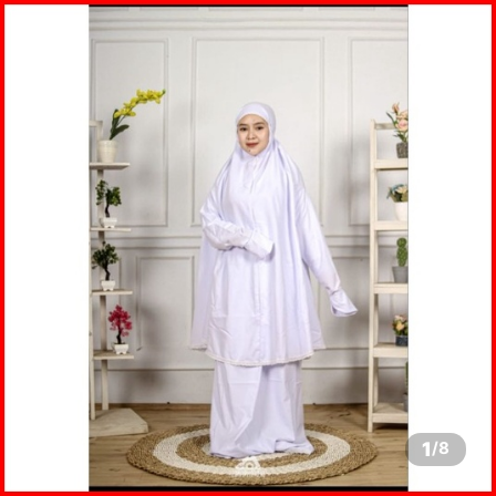
1
/
8