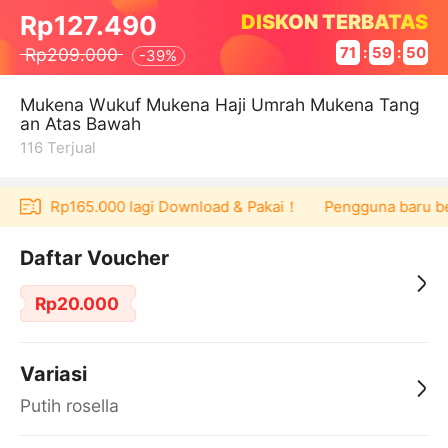
DISKON TERBATAS
Rp127.490
Rp209.000
71
:
59
:
50
-
39%
Mukena Wukuf Mukena Haji Umrah Mukena Tang
an Atas Bawah
116
Terjual
voucher Rp165.000 lagi Download & Pakai！
Pengguna baru berb
Daftar Voucher
Rp20.000
Variasi
Putih rosella