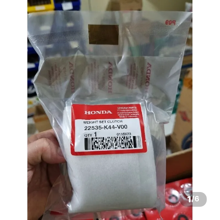
1
/
6