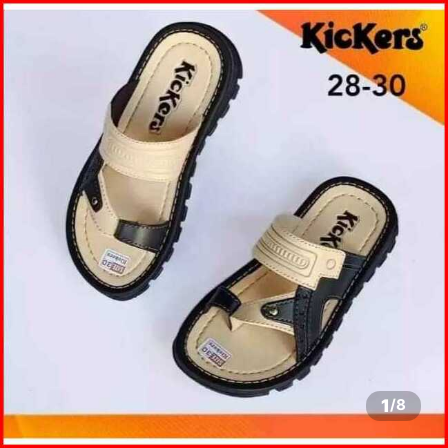
1
/
8