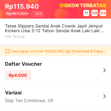
DISKON TERBATAS
Rp115.940
Rp187.000
71
:
59
:
52
-
38%
Teree Slippers Sandal Anak Cowok Japit Jempol
Kickers Usia 3-12 Tahun Sendal Anak Laki Laki Fli
p Flopterbaru Kekinian An
194
Terjual
ulaku bisa dapat voucher Rp165.000 lagi Download & Pakai！
Daftar Voucher
Rp4.000
Variasi
Slop Tan Combinasi, 29