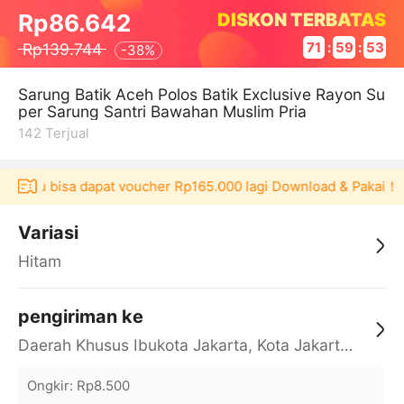
DISKON TERBATAS
Rp86.642
Rp139.744
71
:
59
:
52
-
38%
Sarung Batik Aceh Polos Batik Exclusive Rayon Su
per Sarung Santri Bawahan Muslim Pria
142
Terjual
Akulaku bisa dapat voucher Rp165.000 lagi Download & Pakai！
Variasi
Hitam
pengiriman ke
Daerah Khusus Ibukota Jakarta, Kota Jakarta Barat, Cengkareng, yy
Ongkir
:
Rp8.500