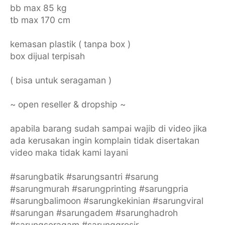
bb max 85 kg
tb max 170 cm
kemasan plastik ( tanpa box )
box dijual terpisah
( bisa untuk seragaman )
~ open reseller & dropship ~
apabila barang sudah sampai wajib di video jika
ada kerusakan ingin komplain tidak disertakan
video maka tidak kami layani
#sarungbatik #sarungsantri #sarung
#sarungmurah #sarungprinting #sarungpria
#sarungbalimoon #sarungkekinian #sarungviral
#sarungan #sarungadem #sarunghadroh
#sarungseragam #sarunggrosir