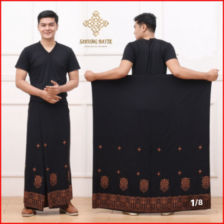
1
/
8