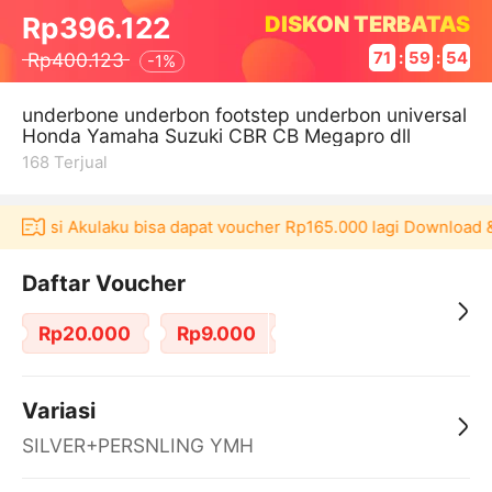
DISKON TERBATAS
Rp396.122
Rp400.123
71
:
59
:
54
-
1%
underbone underbon footstep underbon universal
Honda Yamaha Suzuki CBR CB Megapro dll
168
Terjual
plikasi Akulaku bisa dapat voucher Rp165.000 lagi Download &
Daftar Voucher
Rp20.000
Rp9.000
Variasi
SILVER+PERSNLING YMH