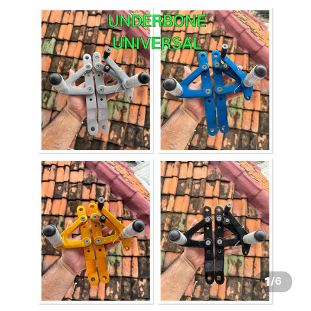
1
/
6