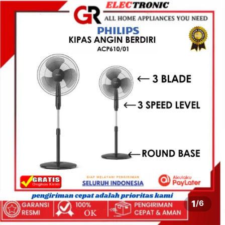
1
/
6