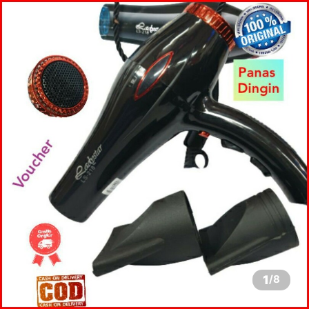
1
/
8