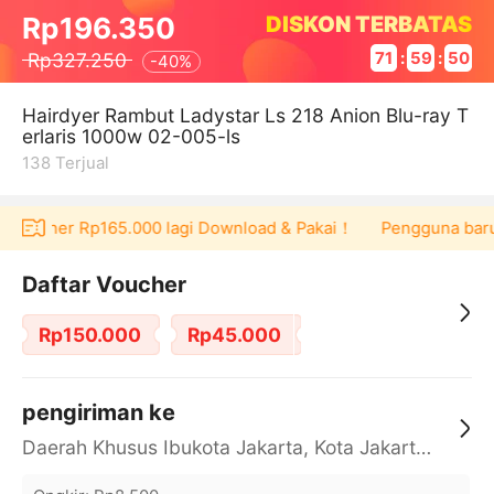
DISKON TERBATAS
Rp196.350
Rp327.250
71
:
59
:
50
-
40%
Hairdyer Rambut Ladystar Ls 218 Anion Blu-ray T
erlaris 1000w 02-005-ls
138
Terjual
t voucher Rp165.000 lagi Download & Pakai！
Pengguna baru b
Daftar Voucher
Rp150.000
Rp45.000
pengiriman ke
Daerah Khusus Ibukota Jakarta, Kota Jakarta Barat, Cengkareng, yy